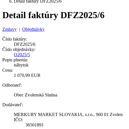
Detail faktúry DFZ2025/6
Detail faktúry DFZ2025/6
Zmluvy
|
Objednávky
Číslo faktúry:
DFZ2025/6
Číslo objednávky:
O2025/5
Popis plnenia:
nábytok
Cena:
1 070,99 EUR
Odberateľ:
Obec Zvolenská Slatina
Dodávateľ:
MERKURY MARKET SLOVAKIA, s.r.o., 960 01 Zvolen
IČO:
36501891