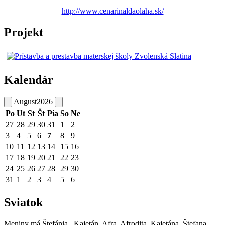
http://www.cenarinaldaolaha.sk/
Projekt
Kalendár
August
2026
Po
Ut
St
Št
Pia
So
Ne
27
28
29
30
31
1
2
3
4
5
6
7
8
9
10
11
12
13
14
15
16
17
18
19
20
21
22
23
24
25
26
27
28
29
30
31
1
2
3
4
5
6
Sviatok
Meniny má
Štefánia
, Kajetán, Afra, Afrodita, Kajetána, Štefana