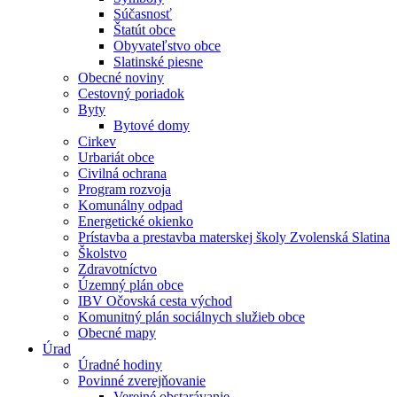
Súčasnosť
Štatút obce
Obyvateľstvo obce
Slatinské piesne
Obecné noviny
Cestovný poriadok
Byty
Bytové domy
Cirkev
Urbariát obce
Civilná ochrana
Program rozvoja
Komunálny odpad
Energetické okienko
Prístavba a prestavba materskej školy Zvolenská Slatina
Školstvo
Zdravotníctvo
Územný plán obce
IBV Očovská cesta východ
Komunitný plán sociálnych služieb obce
Obecné mapy
Úrad
Úradné hodiny
Povinné zverejňovanie
Verejné obstarávanie