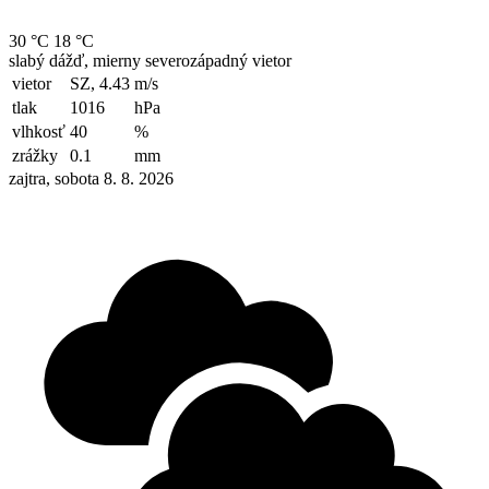
30 °C
18 °C
slabý dážď, mierny severozápadný vietor
vietor
SZ, 4.43
m/s
tlak
1016
hPa
vlhkosť
40
%
zrážky
0.1
mm
zajtra, sobota 8. 8. 2026