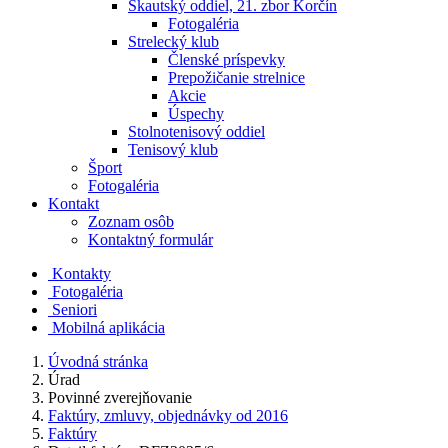
Skautský oddiel, 21. zbor Korčín
Fotogaléria
Strelecký klub
Členské príspevky
Prepožičanie strelnice
Akcie
Úspechy
Stolnotenisový oddiel
Tenisový klub
Šport
Fotogaléria
Kontakt
Zoznam osôb
Kontaktný formulár
Kontakty
Fotogaléria
Seniori
Mobilná aplikácia
Úvodná stránka
Úrad
Povinné zverejňovanie
Faktúry, zmluvy, objednávky od 2016
Faktúry