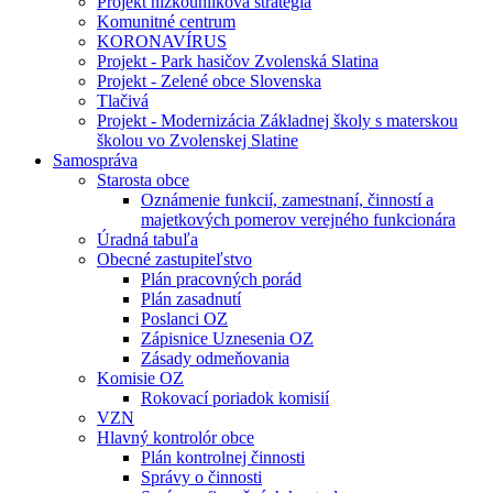
Projekt nízkouhlíková stratégia
Komunitné centrum
KORONAVÍRUS
Projekt - Park hasičov Zvolenská Slatina
Projekt - Zelené obce Slovenska
Tlačivá
Projekt - Modernizácia Základnej školy s materskou
školou vo Zvolenskej Slatine
Samospráva
Starosta obce
Oznámenie funkcií, zamestnaní, činností a
majetkových pomerov verejného funkcionára
Úradná tabuľa
Obecné zastupiteľstvo
Plán pracovných porád
Plán zasadnutí
Poslanci OZ
Zápisnice Uznesenia OZ
Zásady odmeňovania
Komisie OZ
Rokovací poriadok komisií
VZN
Hlavný kontrolór obce
Plán kontrolnej činnosti
Správy o činnosti