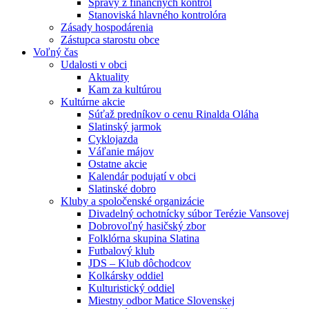
Správy z finančných kontrol
Stanoviská hlavného kontrolóra
Zásady hospodárenia
Zástupca starostu obce
Voľný čas
Udalosti v obci
Aktuality
Kam za kultúrou
Kultúrne akcie
Súťaž predníkov o cenu Rinalda Oláha
Slatinský jarmok
Cyklojazda
Váľanie májov
Ostatne akcie
Kalendár podujatí v obci
Slatinské dobro
Kluby a spoločenské organizácie
Divadelný ochotnícky súbor Terézie Vansovej
Dobrovoľný hasičský zbor
Folklórna skupina Slatina
Futbalový klub
JDS – Klub dôchodcov
Kolkársky oddiel
Kulturistický oddiel
Miestny odbor Matice Slovenskej