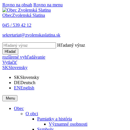
Rovno na obsah
Rovno na menu
Obec
Zvolenská Slatina
045 / 539 42 12
sekretariat@zvolenskaslatina.sk
Hľadaný výraz
Hľadať
rozšírené vyhľadávanie
Vytlačiť
SK
Slovensky
SK
Slovensky
DE
Deutsch
EN
English
Menu
Obec
O obci
Pamiatky a história
Významné osobnosti
Symboly