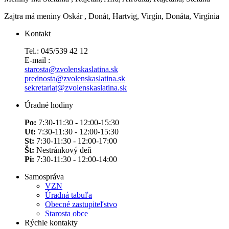
Zajtra má meniny
Oskár
, Donát, Hartvig, Virgín, Donáta, Virgínia
Kontakt
Tel.: 045/539 42 12
E-mail :
starosta@zvolenskaslatina.sk
prednosta@zvolenskaslatina.sk
sekretariat@zvolenskaslatina.sk
Úradné hodiny
Po:
7:30-11:30 - 12:00-15:30
Ut:
7:30-11:30 - 12:00-15:30
St:
7:30-11:30 - 12:00-17:00
Št:
Nestránkový deň
Pi:
7:30-11:30 - 12:00-14:00
Samospráva
VZN
Úradná tabuľa
Obecné zastupiteľstvo
Starosta obce
Rýchle kontakty