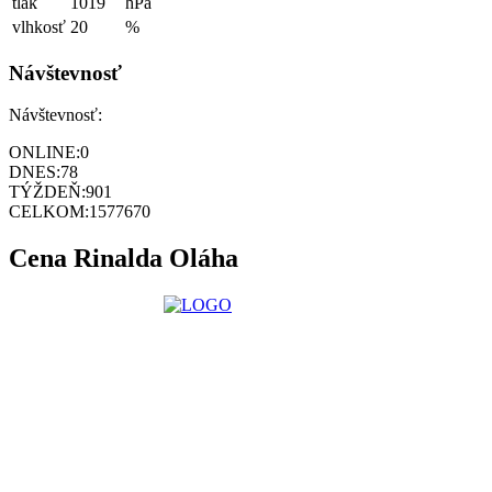
tlak
1019
hPa
vlhkosť
20
%
Návštevnosť
Návštevnosť:
ONLINE:
0
DNES:
78
TÝŽDEŇ:
901
CELKOM:
1577670
Cena Rinalda Oláha