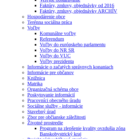
Faktúry, zmluvy, objednávky od 2016
Faktúry, zmluvy, objednávky ARCHÍV
Hospodárenie obce
Terénna sociálna práca
Voľby
Komunálne voľby
Referendum
Voľby do európskeho parlamentu
Voľby do NR SR
Voľby do VUC
Voľby prezidenta
Informácie o začatých správnych konaniach
Informácie pre občanov
Knižnica
Matrika
Organizačná schéma obce
Poskytovanie informácií
Pracovníci obecného úradu
Sociálne služby - informácie
Stavebný úrad
Zbor pre občianske záležitosti
Životné prostredie
Program na zlepšenie kvality ovzdušia zóna
Banskobystrický kraj