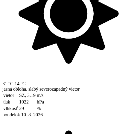
31 °C
14 °C
jasná obloha, slabý severozápadný vietor
vietor
SZ, 3.19
m/s
tlak
1022
hPa
vlhkosť
29
%
pondelok 10. 8. 2026