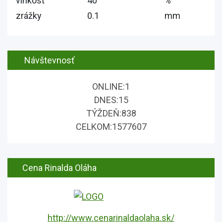
vlhkosť
40
%
zrážky
0.1
mm
Návštevnosť
ONLINE:
1
DNES:
15
TÝŽDEŇ:
838
CELKOM:
1577607
Cena Rinalda Oláha
http://www.cenarinaldaolaha.sk/