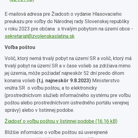
E-mailová adresa pre Žiadosti o vydanie Hlasovacieho
preukazu pre voľby do Národnej rady Slovenskej republiky
v roku 2023 pre občana s trvalým pobytom na území obce -
sekretariat@zvolenskaslatina.sk
Voľba poštou
Volič, ktorý nemá trvalý pobyt na území SR a volič, ktorý má
trvalý pobyt na území SR a v čase volieb sa zdržiava mimo
jej územia, môže požiadať najneskôr 52 dní predo dňom
konania volieb
(t.j. najneskôr 9.8.2023)
Ministerstvo
vnútra SR o voľbu poštou, a to elektronicky
(prostredníctvom služieb informačného systému pre voľbu
poštou alebo prostredníctvom ústredného portálu verejnej
správy) alebo v listinnej podobe.
Žiadosť o voľbu poštou v listinnej podobe (16.16 kB)
Bližšie informácie o voľbe poštou sú uverejnené