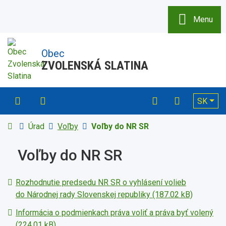
Rovno na obsah
Menu
Obec
ZVOLENSKÁ SLATINA
045 / 539 42 12
sekretariat@zvolenskaslatina.sk
Vytlačiť
Slov
SK
Hľadať
Úvodná stránka
Úrad
Voľby
Voľby do NR SR
Voľby do NR SR
Rozhodnutie predsedu NR SR o vyhlásení volieb
do Národnej rady Slovenskej republiky (187.02 kB)
Informácia o podmienkach práva voliť a práva byť volený
(224.01 kB)