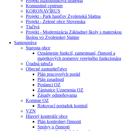
Projekt nízkouhlíková stratégia
Komunitné centrum
KORONAVÍRUS
Projekt - Park hasičov Zvolenská Slatina
Projekt - Zelené obce Slovenska
Tlačivá
Projekt - Modernizácia Základnej školy s materskou
školou vo Zvolenskej Slatine
Samospráva
Starosta obce
Oznámenie funkcií, zamestnaní, činností a
majetkových pomerov verejného funkcionára
Úradná tabuľa
Obecné zastupiteľstvo
Plán pracovných porád
Plán zasadnutí
Poslanci OZ
Zápisnice Uznesenia OZ
Zásady odmeňovania
Komisie OZ
Rokovací poriadok komisií
VZN
Hlavný kontrolór obce
Plán kontrolnej činnosti
Správy o činnosti