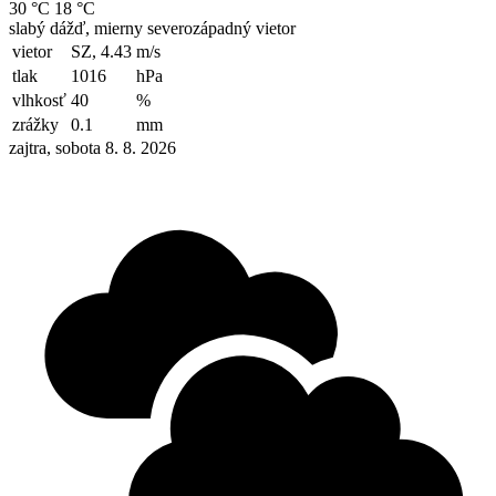
30 °C
18 °C
slabý dážď, mierny severozápadný vietor
vietor
SZ, 4.43
m/s
tlak
1016
hPa
vlhkosť
40
%
zrážky
0.1
mm
zajtra, sobota 8. 8. 2026