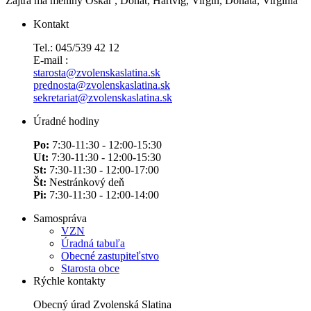
Zajtra má meniny
Oskár
, Donát, Hartvig, Virgín, Donáta, Virgínia
Kontakt
Tel.: 045/539 42 12
E-mail :
starosta@zvolenskaslatina.sk
prednosta@zvolenskaslatina.sk
sekretariat@zvolenskaslatina.sk
Úradné hodiny
Po:
7:30-11:30 - 12:00-15:30
Ut:
7:30-11:30 - 12:00-15:30
St:
7:30-11:30 - 12:00-17:00
Št:
Nestránkový deň
Pi:
7:30-11:30 - 12:00-14:00
Samospráva
VZN
Úradná tabuľa
Obecné zastupiteľstvo
Starosta obce
Rýchle kontakty
Obecný úrad Zvolenská Slatina