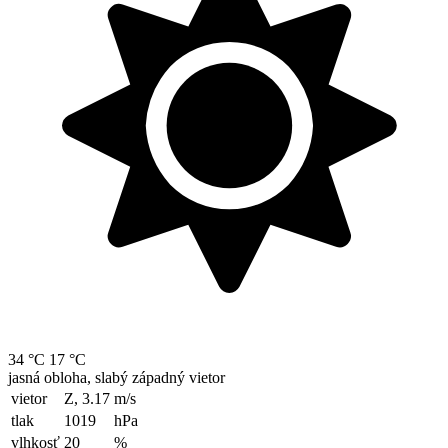
34 °C
17 °C
jasná obloha, slabý západný vietor
vietor
Z, 3.17
m/s
tlak
1019
hPa
vlhkosť
20
%