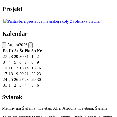
Projekt
Kalendár
August
2026
Po
Ut
St
Št
Pia
So
Ne
27
28
29
30
31
1
2
3
4
5
6
7
8
9
10
11
12
13
14
15
16
17
18
19
20
21
22
23
24
25
26
27
28
29
30
31
1
2
3
4
5
6
Sviatok
Meniny má
Štefánia
, Kajetán, Afra, Afrodita, Kajetána, Štefana