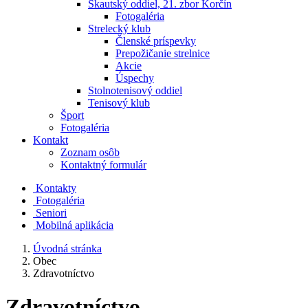
Skautský oddiel, 21. zbor Korčín
Fotogaléria
Strelecký klub
Členské príspevky
Prepožičanie strelnice
Akcie
Úspechy
Stolnotenisový oddiel
Tenisový klub
Šport
Fotogaléria
Kontakt
Zoznam osôb
Kontaktný formulár
Kontakty
Fotogaléria
Seniori
Mobilná aplikácia
Úvodná stránka
Obec
Zdravotníctvo
Zdravotníctvo