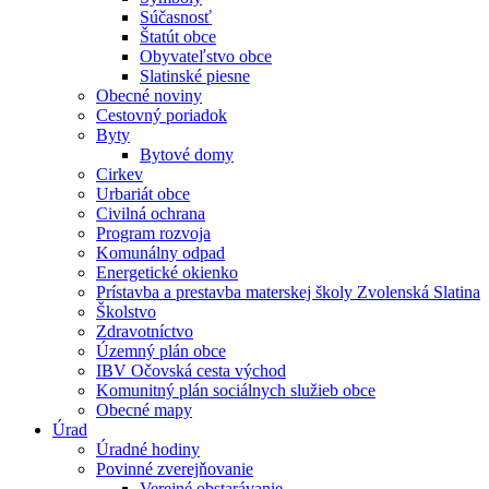
Súčasnosť
Štatút obce
Obyvateľstvo obce
Slatinské piesne
Obecné noviny
Cestovný poriadok
Byty
Bytové domy
Cirkev
Urbariát obce
Civilná ochrana
Program rozvoja
Komunálny odpad
Energetické okienko
Prístavba a prestavba materskej školy Zvolenská Slatina
Školstvo
Zdravotníctvo
Územný plán obce
IBV Očovská cesta východ
Komunitný plán sociálnych služieb obce
Obecné mapy
Úrad
Úradné hodiny
Povinné zverejňovanie
Verejné obstarávanie