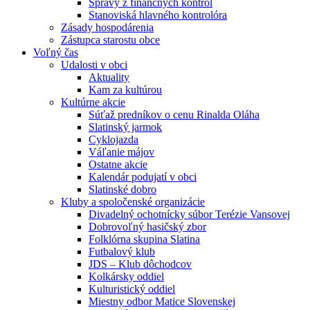
Správy z finančných kontrol
Stanoviská hlavného kontrolóra
Zásady hospodárenia
Zástupca starostu obce
Voľný čas
Udalosti v obci
Aktuality
Kam za kultúrou
Kultúrne akcie
Súťaž predníkov o cenu Rinalda Oláha
Slatinský jarmok
Cyklojazda
Váľanie májov
Ostatne akcie
Kalendár podujatí v obci
Slatinské dobro
Kluby a spoločenské organizácie
Divadelný ochotnícky súbor Terézie Vansovej
Dobrovoľný hasičský zbor
Folklórna skupina Slatina
Futbalový klub
JDS – Klub dôchodcov
Kolkársky oddiel
Kulturistický oddiel
Miestny odbor Matice Slovenskej