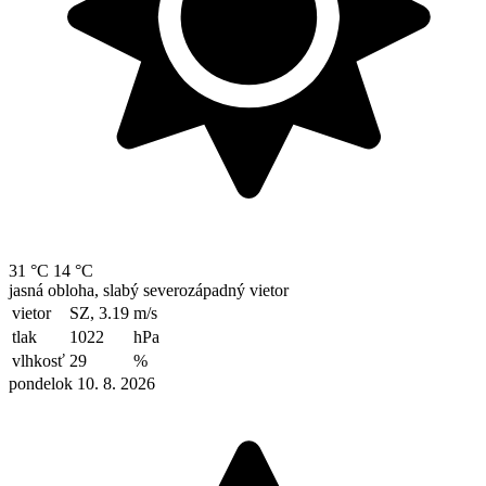
31 °C
14 °C
jasná obloha, slabý severozápadný vietor
vietor
SZ, 3.19
m/s
tlak
1022
hPa
vlhkosť
29
%
pondelok 10. 8. 2026