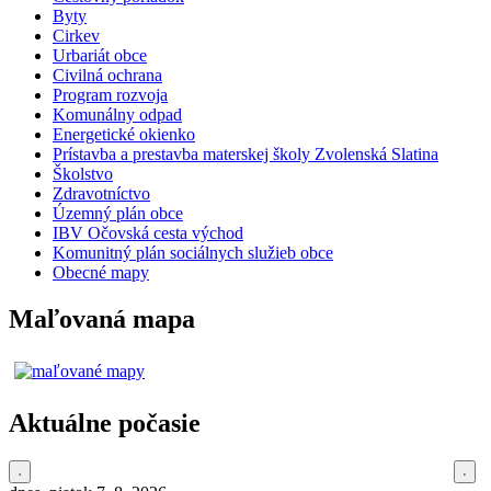
Byty
Cirkev
Urbariát obce
Civilná ochrana
Program rozvoja
Komunálny odpad
Energetické okienko
Prístavba a prestavba materskej školy Zvolenská Slatina
Školstvo
Zdravotníctvo
Územný plán obce
IBV Očovská cesta východ
Komunitný plán sociálnych služieb obce
Obecné mapy
Maľovaná mapa
Aktuálne počasie