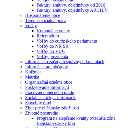
Faktúry, zmluvy, objednávky od 2016
Faktúry, zmluvy, objednávky ARCHÍV
Hospodárenie obce
Terénna sociálna práca
Voľby
Komunálne voľby
Referendum
Voľby do európskeho parlamentu
Voľby do NR SR
Voľby do VUC
Voľby prezidenta
Informácie o začatých správnych konaniach
Informácie pre občanov
Knižnica
Matrika
Organizačná schéma obce
Poskytovanie informácií
Pracovníci obecného úradu
Sociálne služby - informácie
Stavebný úrad
Zbor pre občianske záležitosti
Životné prostredie
Program na zlepšenie kvality ovzdušia zóna
Banskobystrický kraj