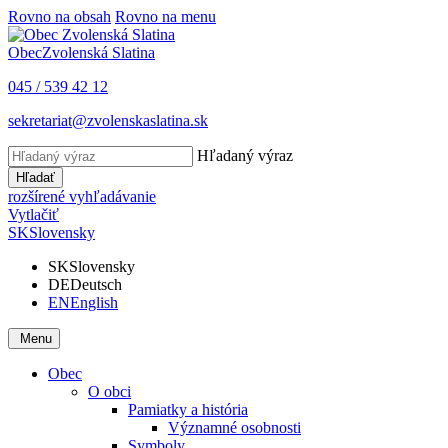
Rovno na obsah
Rovno na menu
Obec
Zvolenská Slatina
045 / 539 42 12
sekretariat@zvolenskaslatina.sk
Hľadaný výraz
Hľadať
rozšírené vyhľadávanie
Vytlačiť
SK
Slovensky
SK
Slovensky
DE
Deutsch
EN
English
Menu
Obec
O obci
Pamiatky a história
Významné osobnosti
Symboly