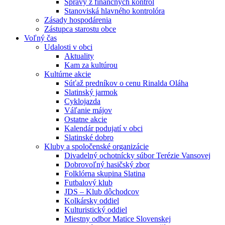
Správy z finančných kontrol
Stanoviská hlavného kontrolóra
Zásady hospodárenia
Zástupca starostu obce
Voľný čas
Udalosti v obci
Aktuality
Kam za kultúrou
Kultúrne akcie
Súťaž predníkov o cenu Rinalda Oláha
Slatinský jarmok
Cyklojazda
Váľanie májov
Ostatne akcie
Kalendár podujatí v obci
Slatinské dobro
Kluby a spoločenské organizácie
Divadelný ochotnícky súbor Terézie Vansovej
Dobrovoľný hasičský zbor
Folklórna skupina Slatina
Futbalový klub
JDS – Klub dôchodcov
Kolkársky oddiel
Kulturistický oddiel
Miestny odbor Matice Slovenskej