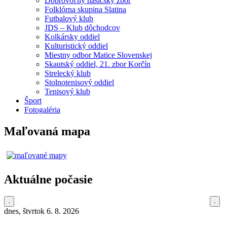
Dobrovoľný hasičský zbor
Folklórna skupina Slatina
Futbalový klub
JDS – Klub dôchodcov
Kolkársky oddiel
Kulturistický oddiel
Miestny odbor Matice Slovenskej
Skautský oddiel, 21. zbor Korčín
Strelecký klub
Stolnotenisový oddiel
Tenisový klub
Šport
Fotogaléria
Maľovaná mapa
Aktuálne počasie
dnes, štvrtok 6. 8. 2026