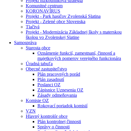
Projekt nízkouhlíková stratégia
Komunitné centrum
KORONAVÍRUS
Projekt - Park hasičov Zvolenská Slatina
Projekt - Zelené obce Slovenska
Tlačivá
Projekt - Modernizácia Základnej školy s materskou
školou vo Zvolenskej Slatine
Samospráva
Starosta obce
Oznámenie funkcií, zamestnaní, činností a
majetkových pomerov verejného funkcionára
Úradná tabuľa
Obecné zastupiteľstvo
Plán pracovných porád
Plán zasadnutí
Poslanci OZ
Zápisnice Uznesenia OZ
Zásady odmeňovania
Komisie OZ
Rokovací poriadok komisií
VZN
Hlavný kontrolór obce
Plán kontrolnej činnosti
Správy o činnosti