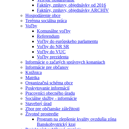
Faktúry, zmluvy, objednávky od 2016
Faktúry, zmluvy, objednávky ARCHÍV
Hospodárenie obce
Terénna sociálna práca
Voľby
Komunálne voľby
Referendum
Voľby do európskeho parlamentu
Voľby do NR SR
Voľby do VUC
Voľby prezidenta
Informácie o začatých správnych konaniach
Informácie pre občanov
Knižnica
Matrika
Organizačná schéma obce
Poskytovanie informácií
Pracovníci obecného úradu
Sociálne služby - informácie
Stavebný úrad
Zbor pre občianske záležitosti
Životné prostredie
Program na zlepšenie kvality ovzdušia zóna
Banskobystrický kraj