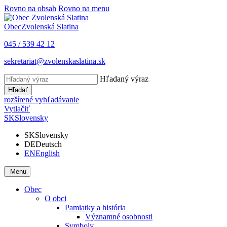
Rovno na obsah
Rovno na menu
Obec
Zvolenská Slatina
045 / 539 42 12
sekretariat@zvolenskaslatina.sk
Hľadaný výraz
Hľadať
rozšírené vyhľadávanie
Vytlačiť
SK
Slovensky
SK
Slovensky
DE
Deutsch
EN
English
Menu
Obec
O obci
Pamiatky a história
Významné osobnosti
Symboly