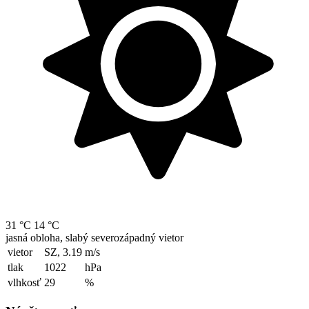
31 °C
14 °C
jasná obloha, slabý severozápadný vietor
vietor
SZ, 3.19
m/s
tlak
1022
hPa
vlhkosť
29
%