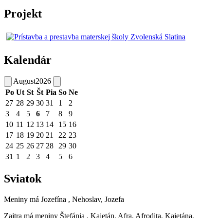
Projekt
Kalendár
August
2026
Po
Ut
St
Št
Pia
So
Ne
27
28
29
30
31
1
2
3
4
5
6
7
8
9
10
11
12
13
14
15
16
17
18
19
20
21
22
23
24
25
26
27
28
29
30
31
1
2
3
4
5
6
Sviatok
Meniny má
Jozefína
, Nehoslav, Jozefa
Zajtra má meniny
Štefánia
, Kajetán, Afra, Afrodita, Kajetána,