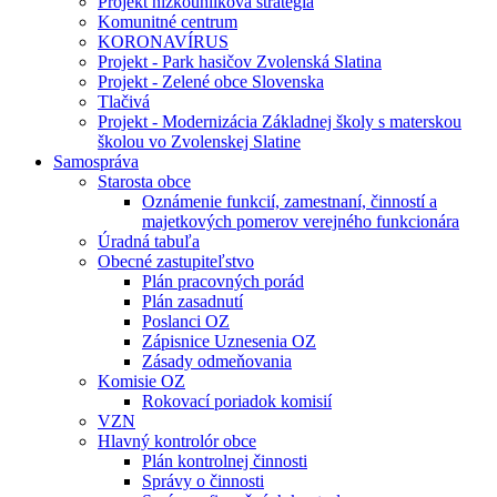
Projekt nízkouhlíková stratégia
Komunitné centrum
KORONAVÍRUS
Projekt - Park hasičov Zvolenská Slatina
Projekt - Zelené obce Slovenska
Tlačivá
Projekt - Modernizácia Základnej školy s materskou
školou vo Zvolenskej Slatine
Samospráva
Starosta obce
Oznámenie funkcií, zamestnaní, činností a
majetkových pomerov verejného funkcionára
Úradná tabuľa
Obecné zastupiteľstvo
Plán pracovných porád
Plán zasadnutí
Poslanci OZ
Zápisnice Uznesenia OZ
Zásady odmeňovania
Komisie OZ
Rokovací poriadok komisií
VZN
Hlavný kontrolór obce
Plán kontrolnej činnosti
Správy o činnosti