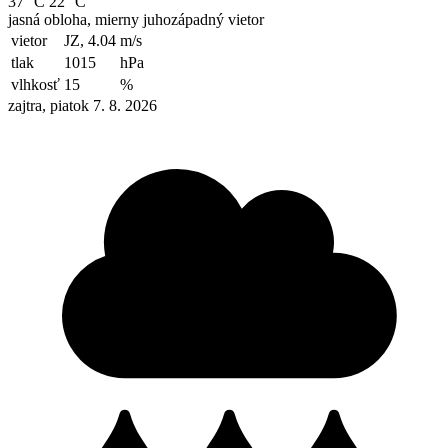
37 °C
22 °C
jasná obloha, mierny juhozápadný vietor
vietor
JZ, 4.04
m/s
tlak
1015
hPa
vlhkosť
15
%
zajtra, piatok 7. 8. 2026