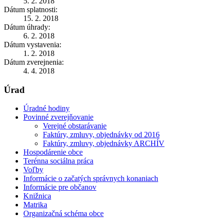
5. 2. 2018
Dátum splatnosti:
15. 2. 2018
Dátum úhrady:
6. 2. 2018
Dátum vystavenia:
1. 2. 2018
Dátum zverejnenia:
4. 4. 2018
Úrad
Úradné hodiny
Povinné zverejňovanie
Verejné obstarávanie
Faktúry, zmluvy, objednávky od 2016
Faktúry, zmluvy, objednávky ARCHÍV
Hospodárenie obce
Terénna sociálna práca
Voľby
Informácie o začatých správnych konaniach
Informácie pre občanov
Knižnica
Matrika
Organizačná schéma obce