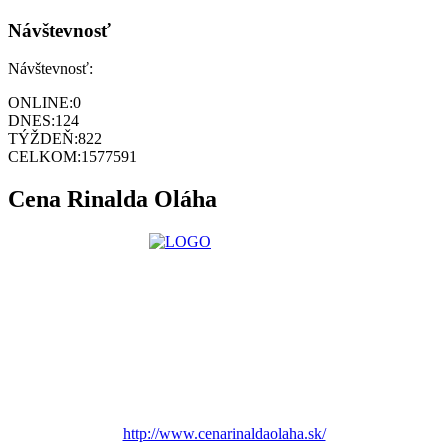
Návštevnosť
Návštevnosť:
ONLINE:
0
DNES:
124
TÝŽDEŇ:
822
CELKOM:
1577591
Cena Rinalda Oláha
http://www.cenarinaldaolaha.sk/