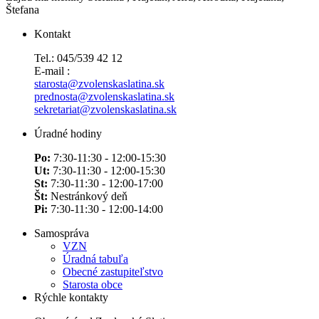
Štefana
Kontakt
Tel.: 045/539 42 12
E-mail :
starosta@zvolenskaslatina.sk
prednosta@zvolenskaslatina.sk
sekretariat@zvolenskaslatina.sk
Úradné hodiny
Po:
7:30-11:30 - 12:00-15:30
Ut:
7:30-11:30 - 12:00-15:30
St:
7:30-11:30 - 12:00-17:00
Št:
Nestránkový deň
Pi:
7:30-11:30 - 12:00-14:00
Samospráva
VZN
Úradná tabuľa
Obecné zastupiteľstvo
Starosta obce
Rýchle kontakty