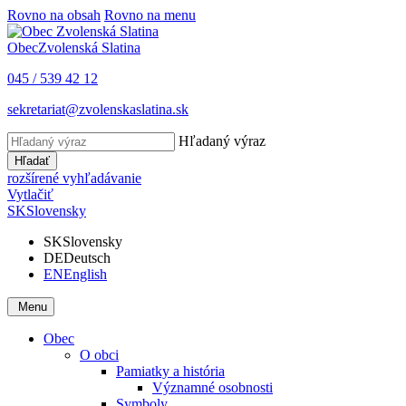
Rovno na obsah
Rovno na menu
Obec
Zvolenská Slatina
045 / 539 42 12
sekretariat@zvolenskaslatina.sk
Hľadaný výraz
Hľadať
rozšírené vyhľadávanie
Vytlačiť
SK
Slovensky
SK
Slovensky
DE
Deutsch
EN
English
Menu
Obec
O obci
Pamiatky a história
Významné osobnosti
Symboly