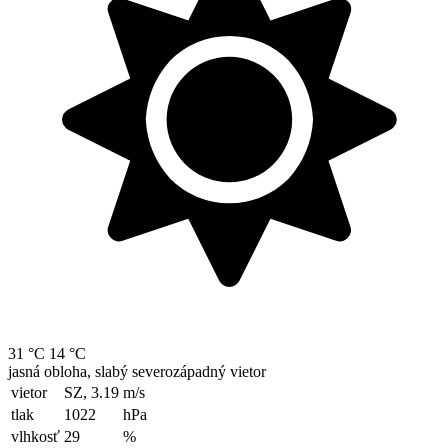
31 °C
14 °C
jasná obloha, slabý severozápadný vietor
vietor
SZ, 3.19
m/s
tlak
1022
hPa
vlhkosť
29
%