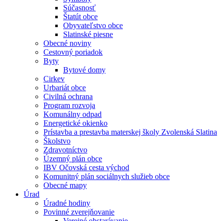
Súčasnosť
Štatút obce
Obyvateľstvo obce
Slatinské piesne
Obecné noviny
Cestovný poriadok
Byty
Bytové domy
Cirkev
Urbariát obce
Civilná ochrana
Program rozvoja
Komunálny odpad
Energetické okienko
Prístavba a prestavba materskej školy Zvolenská Slatina
Školstvo
Zdravotníctvo
Územný plán obce
IBV Očovská cesta východ
Komunitný plán sociálnych služieb obce
Obecné mapy
Úrad
Úradné hodiny
Povinné zverejňovanie
Verejné obstarávanie