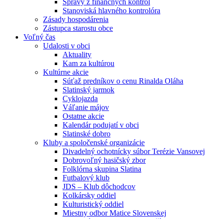
Správy z finančných kontrol
Stanoviská hlavného kontrolóra
Zásady hospodárenia
Zástupca starostu obce
Voľný čas
Udalosti v obci
Aktuality
Kam za kultúrou
Kultúrne akcie
Súťaž predníkov o cenu Rinalda Oláha
Slatinský jarmok
Cyklojazda
Váľanie májov
Ostatne akcie
Kalendár podujatí v obci
Slatinské dobro
Kluby a spoločenské organizácie
Divadelný ochotnícky súbor Terézie Vansovej
Dobrovoľný hasičský zbor
Folklórna skupina Slatina
Futbalový klub
JDS – Klub dôchodcov
Kolkársky oddiel
Kulturistický oddiel
Miestny odbor Matice Slovenskej