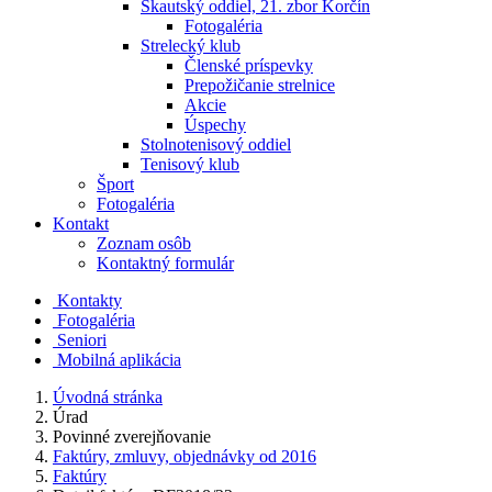
Skautský oddiel, 21. zbor Korčín
Fotogaléria
Strelecký klub
Členské príspevky
Prepožičanie strelnice
Akcie
Úspechy
Stolnotenisový oddiel
Tenisový klub
Šport
Fotogaléria
Kontakt
Zoznam osôb
Kontaktný formulár
Kontakty
Fotogaléria
Seniori
Mobilná aplikácia
Úvodná stránka
Úrad
Povinné zverejňovanie
Faktúry, zmluvy, objednávky od 2016
Faktúry