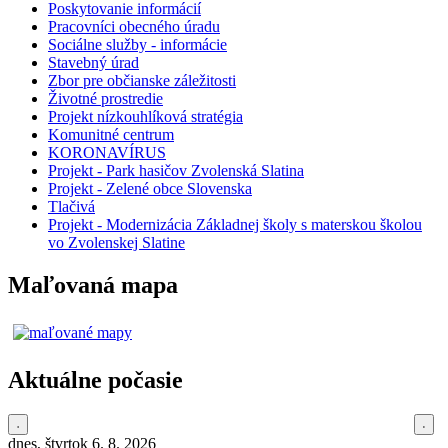
Poskytovanie informácií
Pracovníci obecného úradu
Sociálne služby - informácie
Stavebný úrad
Zbor pre občianske záležitosti
Životné prostredie
Projekt nízkouhlíková stratégia
Komunitné centrum
KORONAVÍRUS
Projekt - Park hasičov Zvolenská Slatina
Projekt - Zelené obce Slovenska
Tlačivá
Projekt - Modernizácia Základnej školy s materskou školou
vo Zvolenskej Slatine
Maľovaná mapa
Aktuálne počasie
dnes, štvrtok 6. 8. 2026