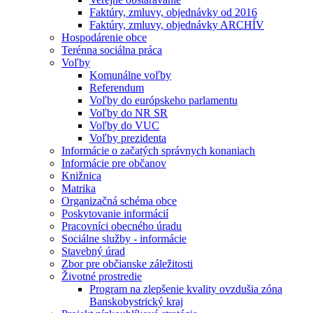
Faktúry, zmluvy, objednávky od 2016
Faktúry, zmluvy, objednávky ARCHÍV
Hospodárenie obce
Terénna sociálna práca
Voľby
Komunálne voľby
Referendum
Voľby do európskeho parlamentu
Voľby do NR SR
Voľby do VUC
Voľby prezidenta
Informácie o začatých správnych konaniach
Informácie pre občanov
Knižnica
Matrika
Organizačná schéma obce
Poskytovanie informácií
Pracovníci obecného úradu
Sociálne služby - informácie
Stavebný úrad
Zbor pre občianske záležitosti
Životné prostredie
Program na zlepšenie kvality ovzdušia zóna
Banskobystrický kraj