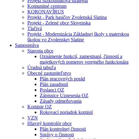
Projekt nízkouhlíková stratégia
Komunitné centrum
KORONAVÍRUS
Projekt - Park hasičov Zvolenská Slatina
Projekt - Zelené obce Slovenska
Tlačivá
Projekt - Modernizácia Základnej školy s materskou
školou vo Zvolenskej Slatine
Samospráva
Starosta obce
Oznámenie funkcií, zamestnaní, činností a
majetkových pomerov verejného funkcionára
Úradná tabuľa
Obecné zastupiteľstvo
Plán pracovných porád
Plán zasadnutí
Poslanci OZ
Zápisnice Uznesenia OZ
Zásady odmeňovania
Komisie OZ
Rokovací poriadok komisií
VZN
Hlavný kontrolór obce
Plán kontrolnej činnosti
Správy o činnosti