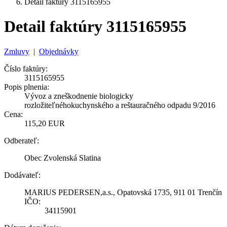
Detail faktúry 3115165955
Detail faktúry 3115165955
Zmluvy
|
Objednávky
Číslo faktúry:
3115165955
Popis plnenia:
Vývoz a zneškodnenie biologicky
rozložiteľnéhokuchynského a reštauračného odpadu 9/2016
Cena:
115,20 EUR
Odberateľ:
Obec Zvolenská Slatina
Dodávateľ:
MARIUS PEDERSEN,a.s., Opatovská 1735, 911 01 Trenčín
IČO:
34115901