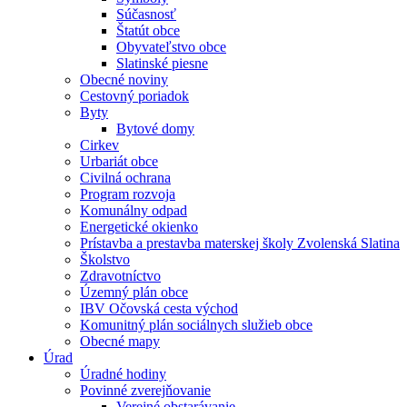
Súčasnosť
Štatút obce
Obyvateľstvo obce
Slatinské piesne
Obecné noviny
Cestovný poriadok
Byty
Bytové domy
Cirkev
Urbariát obce
Civilná ochrana
Program rozvoja
Komunálny odpad
Energetické okienko
Prístavba a prestavba materskej školy Zvolenská Slatina
Školstvo
Zdravotníctvo
Územný plán obce
IBV Očovská cesta východ
Komunitný plán sociálnych služieb obce
Obecné mapy
Úrad
Úradné hodiny
Povinné zverejňovanie
Verejné obstarávanie