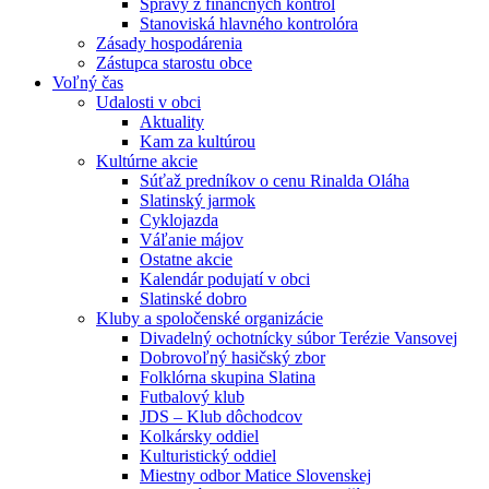
Správy z finančných kontrol
Stanoviská hlavného kontrolóra
Zásady hospodárenia
Zástupca starostu obce
Voľný čas
Udalosti v obci
Aktuality
Kam za kultúrou
Kultúrne akcie
Súťaž predníkov o cenu Rinalda Oláha
Slatinský jarmok
Cyklojazda
Váľanie májov
Ostatne akcie
Kalendár podujatí v obci
Slatinské dobro
Kluby a spoločenské organizácie
Divadelný ochotnícky súbor Terézie Vansovej
Dobrovoľný hasičský zbor
Folklórna skupina Slatina
Futbalový klub
JDS – Klub dôchodcov
Kolkársky oddiel
Kulturistický oddiel
Miestny odbor Matice Slovenskej