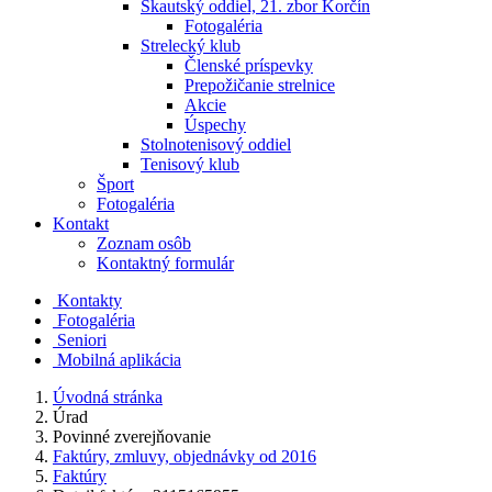
Skautský oddiel, 21. zbor Korčín
Fotogaléria
Strelecký klub
Členské príspevky
Prepožičanie strelnice
Akcie
Úspechy
Stolnotenisový oddiel
Tenisový klub
Šport
Fotogaléria
Kontakt
Zoznam osôb
Kontaktný formulár
Kontakty
Fotogaléria
Seniori
Mobilná aplikácia
Úvodná stránka
Úrad
Povinné zverejňovanie
Faktúry, zmluvy, objednávky od 2016
Faktúry