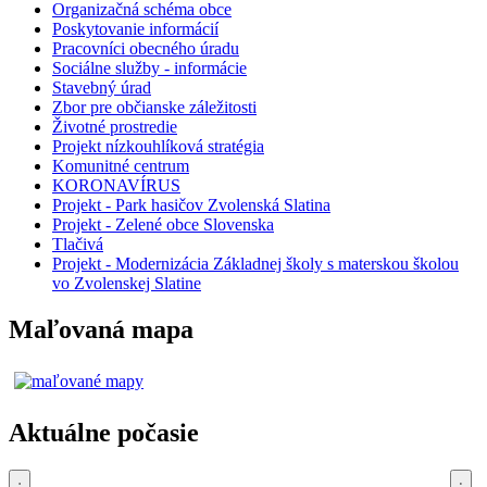
Organizačná schéma obce
Poskytovanie informácií
Pracovníci obecného úradu
Sociálne služby - informácie
Stavebný úrad
Zbor pre občianske záležitosti
Životné prostredie
Projekt nízkouhlíková stratégia
Komunitné centrum
KORONAVÍRUS
Projekt - Park hasičov Zvolenská Slatina
Projekt - Zelené obce Slovenska
Tlačivá
Projekt - Modernizácia Základnej školy s materskou školou
vo Zvolenskej Slatine
Maľovaná mapa
Aktuálne počasie