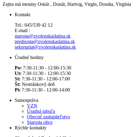
Zajtra má meniny
Oskár
, Donát, Hartvig, Virgín, Donáta, Virgínia
Kontakt
Tel.: 045/539 42 12
E-mail :
starosta@zvolenskaslatina.sk
prednosta@zvolenskaslatina.sk
sekretariat@zvolenskaslatina.sk
Úradné hodiny
Po:
7:30-11:30 - 12:00-15:30
Ut:
7:30-11:30 - 12:00-15:30
St:
7:30-11:30 - 12:00-17:00
Št:
Nestránkový deň
Pi:
7:30-11:30 - 12:00-14:00
Samospráva
VZN
Úradná tabuľa
Obecné zastupiteľstvo
Starosta obce
Rýchle kontakty