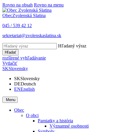
Rovno na obsah
Rovno na menu
Obec
Zvolenská Slatina
045 / 539 42 12
sekretariat@zvolenskaslatina.sk
Hľadaný výraz
Hľadať
rozšírené vyhľadávanie
Vytlačiť
SK
Slovensky
SK
Slovensky
DE
Deutsch
EN
English
Menu
Obec
O obci
Pamiatky a história
Významné osobnosti
Symboly