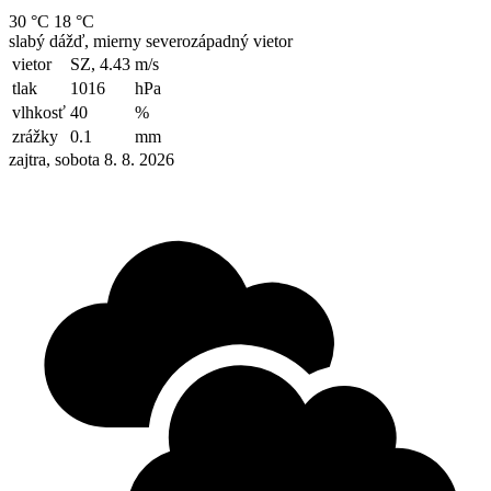
30 °C
18 °C
slabý dážď, mierny severozápadný vietor
vietor
SZ, 4.43
m/s
tlak
1016
hPa
vlhkosť
40
%
zrážky
0.1
mm
zajtra, sobota 8. 8. 2026