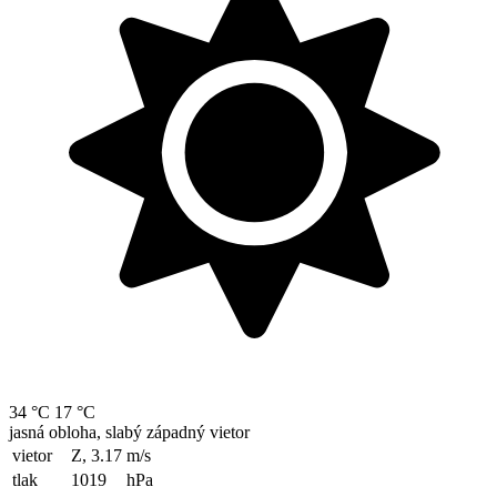
34 °C
17 °C
jasná obloha, slabý západný vietor
vietor
Z, 3.17
m/s
tlak
1019
hPa