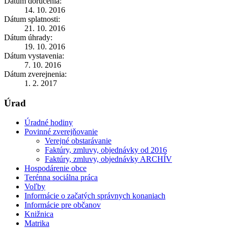
Dátum doručenia:
14. 10. 2016
Dátum splatnosti:
21. 10. 2016
Dátum úhrady:
19. 10. 2016
Dátum vystavenia:
7. 10. 2016
Dátum zverejnenia:
1. 2. 2017
Úrad
Úradné hodiny
Povinné zverejňovanie
Verejné obstarávanie
Faktúry, zmluvy, objednávky od 2016
Faktúry, zmluvy, objednávky ARCHÍV
Hospodárenie obce
Terénna sociálna práca
Voľby
Informácie o začatých správnych konaniach
Informácie pre občanov
Knižnica
Matrika