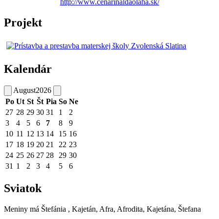
http://www.cenarinaldaolaha.sk/
Projekt
Kalendár
August
2026
Po
Ut
St
Št
Pia
So
Ne
27
28
29
30
31
1
2
3
4
5
6
7
8
9
10
11
12
13
14
15
16
17
18
19
20
21
22
23
24
25
26
27
28
29
30
31
1
2
3
4
5
6
Sviatok
Meniny má
Štefánia
, Kajetán, Afra, Afrodita, Kajetána, Štefana