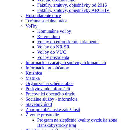
Faktúry, zmluvy, objednávky od 2016
Faktúry, zmluvy, objednávky ARCHÍV
Hospodárenie obce
Terénna sociálna práca
Voľby
Komunálne voľby
Referendum
Voľby do európskeho parlamentu
Voľby do NR SR
Voľby do VUC
Voľby prezidenta
Informácie o začatých správnych konaniach
Informácie pre občanov
Knižnica
Matrika
Organizačná schéma obce
Poskytovanie informácií
Pracovníci obecného úradu
Sociálne služby - informácie
Stavebný úrad
Zbor pre občianske záležitosti
Životné prostredie
Program na zlepšenie kvality ovzdušia zóna
Banskobystrický kraj