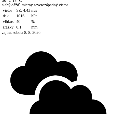
30 °C
18 °C
slabý dážď, mierny severozápadný vietor
vietor
SZ, 4.43
m/s
tlak
1016
hPa
vlhkosť
40
%
zrážky
0.1
mm
zajtra, sobota 8. 8. 2026