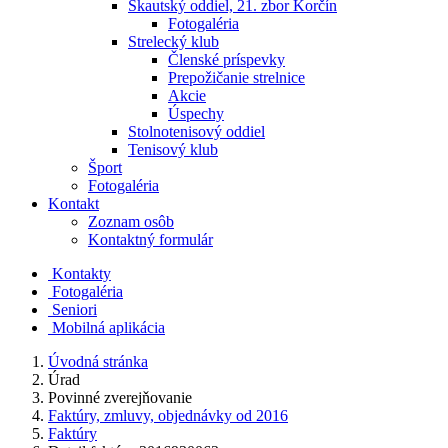
Skautský oddiel, 21. zbor Korčín
Fotogaléria
Strelecký klub
Členské príspevky
Prepožičanie strelnice
Akcie
Úspechy
Stolnotenisový oddiel
Tenisový klub
Šport
Fotogaléria
Kontakt
Zoznam osôb
Kontaktný formulár
Kontakty
Fotogaléria
Seniori
Mobilná aplikácia
Úvodná stránka
Úrad
Povinné zverejňovanie
Faktúry, zmluvy, objednávky od 2016
Faktúry