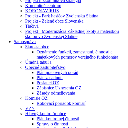
Projekt nízkouhlíková stratégia
Komunitné centrum
KORONAVÍRUS
Projekt - Park hasičov Zvolenská Slatina
Projekt - Zelené obce Slovenska
Tlačivá
Projekt - Modernizácia Základnej školy s materskou
školou vo Zvolenskej Slatine
Samospráva
Starosta obce
Oznámenie funkcií, zamestnaní, činností a
majetkových pomerov verejného funkcionára
Úradná tabuľa
Obecné zastupiteľstvo
Plán pracovných porád
Plán zasadnutí
Poslanci OZ
Zápisnice Uznesenia OZ
Zásady odmeňovania
Komisie OZ
Rokovací poriadok komisií
VZN
Hlavný kontrolór obce
Plán kontrolnej činnosti
Správy o činnosti