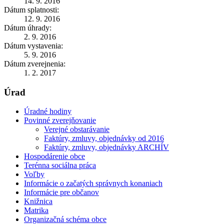
14. 9. 2016
Dátum splatnosti:
12. 9. 2016
Dátum úhrady:
2. 9. 2016
Dátum vystavenia:
5. 9. 2016
Dátum zverejnenia:
1. 2. 2017
Úrad
Úradné hodiny
Povinné zverejňovanie
Verejné obstarávanie
Faktúry, zmluvy, objednávky od 2016
Faktúry, zmluvy, objednávky ARCHÍV
Hospodárenie obce
Terénna sociálna práca
Voľby
Informácie o začatých správnych konaniach
Informácie pre občanov
Knižnica
Matrika
Organizačná schéma obce