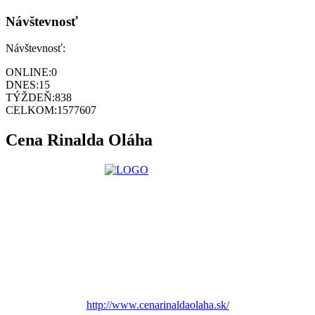
Návštevnosť
Návštevnosť:
ONLINE:
0
DNES:
15
TÝŽDEŇ:
838
CELKOM:
1577607
Cena Rinalda Oláha
http://www.cenarinaldaolaha.sk/