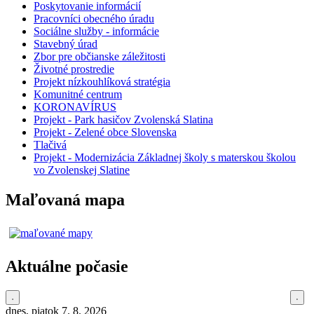
Poskytovanie informácií
Pracovníci obecného úradu
Sociálne služby - informácie
Stavebný úrad
Zbor pre občianske záležitosti
Životné prostredie
Projekt nízkouhlíková stratégia
Komunitné centrum
KORONAVÍRUS
Projekt - Park hasičov Zvolenská Slatina
Projekt - Zelené obce Slovenska
Tlačivá
Projekt - Modernizácia Základnej školy s materskou školou
vo Zvolenskej Slatine
Maľovaná mapa
Aktuálne počasie
dnes, piatok 7. 8. 2026