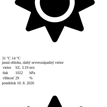
31 °C
14 °C
jasná obloha, slabý severozápadný vietor
vietor
SZ, 3.19
m/s
tlak
1022
hPa
vlhkosť
29
%
pondelok 10. 8. 2026