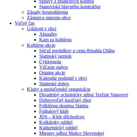
Správy z finančných kontrol
Stanoviská hlavného kontrolóra
Zásady hospodárenia
Zástupca starostu obce
Voľný čas
Udalosti v obci
Aktuality
Kam za kultúrou
Kultúrne akcie
Súťaž predníkov o cenu Rinalda Oláha
Slatinský jarmok
Cyklojazda
Váľanie májov
Ostatne akcie
Kalendár podujatí v obci
Slatinské dobro
Kluby a spoločenské organizácie
Divadelný ochotnícky súbor Terézie Vansovej
Dobrovoľný hasičský zbor
Folklórna skupina Slatina
Futbalový klub
JDS – Klub dôchodcov
Kolkársky oddiel
Kulturistický oddiel
Miestny odbor Matice Slovenskej