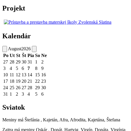
Projekt
Kalendár
August
2026
Po
Ut
St
Št
Pia
So
Ne
27
28
29
30
31
1
2
3
4
5
6
7
8
9
10
11
12
13
14
15
16
17
18
19
20
21
22
23
24
25
26
27
28
29
30
31
1
2
3
4
5
6
Sviatok
Meniny má
Štefánia
, Kajetán, Afra, Afrodita, Kajetána, Štefana
Zajtra má meniny
Oskár
, Donát, Hartvig, Virgín, Donáta, Virgínia