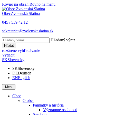
Rovno na obsah
Rovno na menu
Obec
Zvolenská Slatina
045 / 539 42 12
sekretariat@zvolenskaslatina.sk
Hľadaný výraz
Hľadať
rozšírené vyhľadávanie
Vytlačiť
SK
Slovensky
SK
Slovensky
DE
Deutsch
EN
English
Menu
Obec
O obci
Pamiatky a história
Významné osobnosti
Symboly