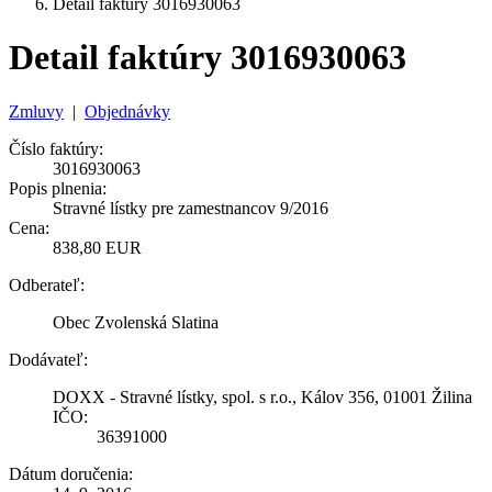
Detail faktúry 3016930063
Detail faktúry 3016930063
Zmluvy
|
Objednávky
Číslo faktúry:
3016930063
Popis plnenia:
Stravné lístky pre zamestnancov 9/2016
Cena:
838,80 EUR
Odberateľ:
Obec Zvolenská Slatina
Dodávateľ:
DOXX - Stravné lístky, spol. s r.o., Kálov 356, 01001 Žilina
IČO:
36391000
Dátum doručenia: