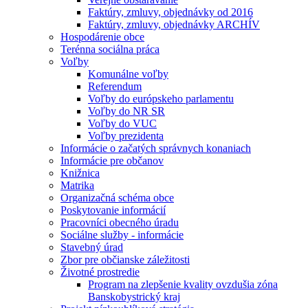
Faktúry, zmluvy, objednávky od 2016
Faktúry, zmluvy, objednávky ARCHÍV
Hospodárenie obce
Terénna sociálna práca
Voľby
Komunálne voľby
Referendum
Voľby do európskeho parlamentu
Voľby do NR SR
Voľby do VUC
Voľby prezidenta
Informácie o začatých správnych konaniach
Informácie pre občanov
Knižnica
Matrika
Organizačná schéma obce
Poskytovanie informácií
Pracovníci obecného úradu
Sociálne služby - informácie
Stavebný úrad
Zbor pre občianske záležitosti
Životné prostredie
Program na zlepšenie kvality ovzdušia zóna
Banskobystrický kraj