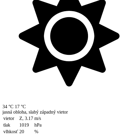
34 °C
17 °C
jasná obloha, slabý západný vietor
vietor
Z, 3.17
m/s
tlak
1019
hPa
vlhkosť
20
%