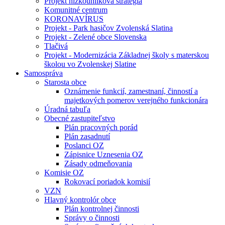
Projekt nízkouhlíková stratégia
Komunitné centrum
KORONAVÍRUS
Projekt - Park hasičov Zvolenská Slatina
Projekt - Zelené obce Slovenska
Tlačivá
Projekt - Modernizácia Základnej školy s materskou
školou vo Zvolenskej Slatine
Samospráva
Starosta obce
Oznámenie funkcií, zamestnaní, činností a
majetkových pomerov verejného funkcionára
Úradná tabuľa
Obecné zastupiteľstvo
Plán pracovných porád
Plán zasadnutí
Poslanci OZ
Zápisnice Uznesenia OZ
Zásady odmeňovania
Komisie OZ
Rokovací poriadok komisií
VZN
Hlavný kontrolór obce
Plán kontrolnej činnosti
Správy o činnosti