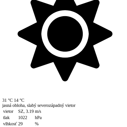
31 °C
14 °C
jasná obloha, slabý severozápadný vietor
vietor
SZ, 3.19
m/s
tlak
1022
hPa
vlhkosť
29
%