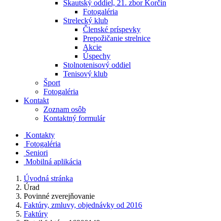
Skautský oddiel, 21. zbor Korčín
Fotogaléria
Strelecký klub
Členské príspevky
Prepožičanie strelnice
Akcie
Úspechy
Stolnotenisový oddiel
Tenisový klub
Šport
Fotogaléria
Kontakt
Zoznam osôb
Kontaktný formulár
Kontakty
Fotogaléria
Seniori
Mobilná aplikácia
Úvodná stránka
Úrad
Povinné zverejňovanie
Faktúry, zmluvy, objednávky od 2016
Faktúry