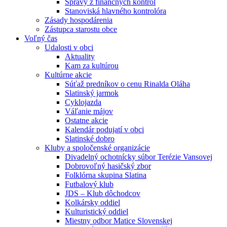
Správy z finančných kontrol
Stanoviská hlavného kontrolóra
Zásady hospodárenia
Zástupca starostu obce
Voľný čas
Udalosti v obci
Aktuality
Kam za kultúrou
Kultúrne akcie
Súťaž predníkov o cenu Rinalda Oláha
Slatinský jarmok
Cyklojazda
Váľanie májov
Ostatne akcie
Kalendár podujatí v obci
Slatinské dobro
Kluby a spoločenské organizácie
Divadelný ochotnícky súbor Terézie Vansovej
Dobrovoľný hasičský zbor
Folklórna skupina Slatina
Futbalový klub
JDS – Klub dôchodcov
Kolkársky oddiel
Kulturistický oddiel
Miestny odbor Matice Slovenskej