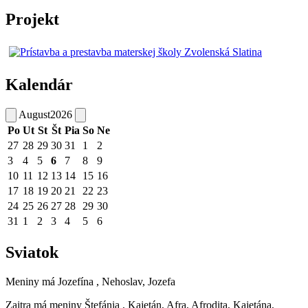
Projekt
Kalendár
August
2026
Po
Ut
St
Št
Pia
So
Ne
27
28
29
30
31
1
2
3
4
5
6
7
8
9
10
11
12
13
14
15
16
17
18
19
20
21
22
23
24
25
26
27
28
29
30
31
1
2
3
4
5
6
Sviatok
Meniny má
Jozefína
, Nehoslav, Jozefa
Zajtra má meniny
Štefánia
, Kajetán, Afra, Afrodita, Kajetána,