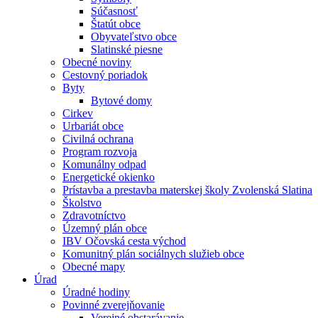
Súčasnosť
Štatút obce
Obyvateľstvo obce
Slatinské piesne
Obecné noviny
Cestovný poriadok
Byty
Bytové domy
Cirkev
Urbariát obce
Civilná ochrana
Program rozvoja
Komunálny odpad
Energetické okienko
Prístavba a prestavba materskej školy Zvolenská Slatina
Školstvo
Zdravotníctvo
Územný plán obce
IBV Očovská cesta východ
Komunitný plán sociálnych služieb obce
Obecné mapy
Úrad
Úradné hodiny
Povinné zverejňovanie
Verejné obstarávanie