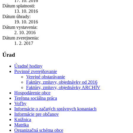
17. 10. 2016
Dátum splatnosti:
13. 10. 2016
Dátum úhrady:
19. 10. 2016
Dátum vystavenia:
2. 10. 2016
Dátum zverejnenia:
1. 2. 2017
Úrad
Úradné hodiny
Povinné zverejňovanie
Verejné obstarávanie
Faktúry, zmluvy, objednávky od 2016
Faktúry, zmluvy, objednávky ARCHÍV
Hospodárenie obce
Terénna sociálna práca
Voľby
Informácie o začatých správnych konaniach
Informácie pre občanov
Knižnica
Matrika
Organizačná schéma obce