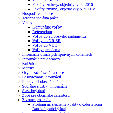
Faktúry, zmluvy, objednávky od 2016
Faktúry, zmluvy, objednávky ARCHÍV
Hospodárenie obce
Terénna sociálna práca
Voľby
Komunálne voľby
Referendum
Voľby do európskeho parlamentu
Voľby do NR SR
Voľby do VUC
Voľby prezidenta
Informácie o začatých správnych konaniach
Informácie pre občanov
Knižnica
Matrika
Organizačná schéma obce
Poskytovanie informácií
Pracovníci obecného úradu
Sociálne služby - informácie
Stavebný úrad
Zbor pre občianske záležitosti
Životné prostredie
Program na zlepšenie kvality ovzdušia zóna
Banskobystrický kraj