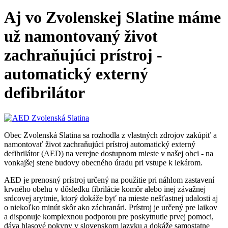
Aj vo Zvolenskej Slatine máme
už namontovaný život
zachraňujúci prístroj -
automatický externý
defibrilátor
Obec Zvolenská Slatina sa rozhodla z vlastných zdrojov zakúpiť a
namontovať život zachraňujúci prístroj automatický externý
defibrilátor (AED) na verejne dostupnom mieste v našej obci - na
vonkajšej stene budovy obecného úradu pri vstupe k lekárom.
AED je prenosný prístroj určený na použitie pri náhlom zastavení
krvného obehu v dôsledku fibrilácie komôr alebo inej závažnej
srdcovej arytmie, ktorý dokáže byť na mieste nešťastnej udalosti aj
o niekoľko minút skôr ako záchranári. Prístroj je určený pre laikov
a disponuje komplexnou podporou pre poskytnutie prvej pomoci,
dáva hlasové pokyny v slovenskom jazyku a dokáže samostatne