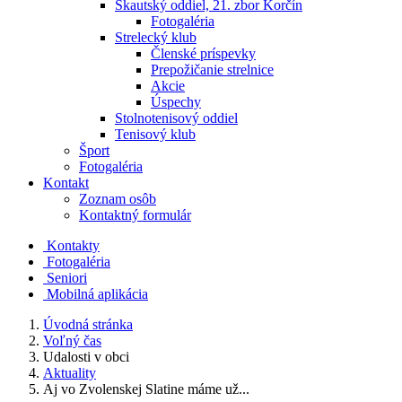
Skautský oddiel, 21. zbor Korčín
Fotogaléria
Strelecký klub
Členské príspevky
Prepožičanie strelnice
Akcie
Úspechy
Stolnotenisový oddiel
Tenisový klub
Šport
Fotogaléria
Kontakt
Zoznam osôb
Kontaktný formulár
Kontakty
Fotogaléria
Seniori
Mobilná aplikácia
Úvodná stránka
Voľný čas
Udalosti v obci
Aktuality
Aj vo Zvolenskej Slatine máme už...