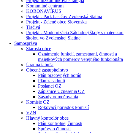
Projekt nízkouhlíková stratégia
Komunitné centrum
KORONAVÍRUS
Projekt - Park hasičov Zvolenská Slatina
Projekt - Zelené obce Slovenska
Tlačivá
Projekt - Modernizácia Základnej školy s materskou
školou vo Zvolenskej Slatine
Samospráva
Starosta obce
Oznámenie funkcií, zamestnaní, činností a
majetkových pomerov verejného funkcionára
Úradná tabuľa
Obecné zastupiteľstvo
Plán pracovných porád
Plán zasadnutí
Poslanci OZ
Zápisnice Uznesenia OZ
Zásady odmeňovania
Komisie OZ
Rokovací poriadok komisií
VZN
Hlavný kontrolór obce
Plán kontrolnej činnosti
Správy o činnosti