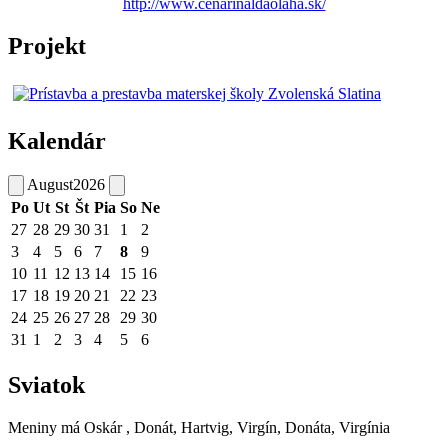
http://www.cenarinaldaolaha.sk/
Projekt
Kalendár
August
2026
Po
Ut
St
Št
Pia
So
Ne
27
28
29
30
31
1
2
3
4
5
6
7
8
9
10
11
12
13
14
15
16
17
18
19
20
21
22
23
24
25
26
27
28
29
30
31
1
2
3
4
5
6
Sviatok
Meniny má
Oskár
, Donát, Hartvig, Virgín, Donáta, Virgínia