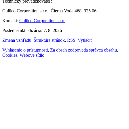
Technický prevádzkovateľ:
Galileo Corporation s.r.o., Čierna Voda 468, 925 06
Kontakt:
Galileo Corporation s.r.o.
Posledná aktualizácia: 7. 8. 2026
Zmena vzhľadu
,
Štruktúra stránok
,
RSS
,
Vytlačiť
Vyhlásenie o prístupnosti
,
Za obsah zodpovedá správca obsahu
,
Cookies
,
Webové sídlo