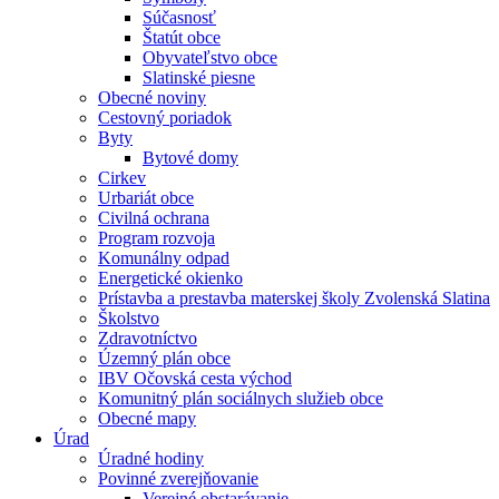
Súčasnosť
Štatút obce
Obyvateľstvo obce
Slatinské piesne
Obecné noviny
Cestovný poriadok
Byty
Bytové domy
Cirkev
Urbariát obce
Civilná ochrana
Program rozvoja
Komunálny odpad
Energetické okienko
Prístavba a prestavba materskej školy Zvolenská Slatina
Školstvo
Zdravotníctvo
Územný plán obce
IBV Očovská cesta východ
Komunitný plán sociálnych služieb obce
Obecné mapy
Úrad
Úradné hodiny
Povinné zverejňovanie
Verejné obstarávanie