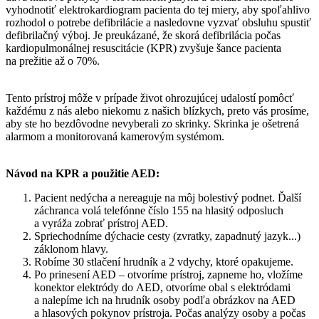
vyhodnotiť elektrokardiogram pacienta do tej miery, aby spoľahlivo
rozhodol o potrebe defibrilácie a nasledovne vyzvať obsluhu spustiť
defibrilačný výboj. Je preukázané, že skorá defibrilácia počas
kardiopulmonálnej resuscitácie (KPR) zvyšuje šance pacienta
na prežitie až o 70%.
Tento prístroj môže v prípade život ohrozujúcej udalostí pomôcť
každému z nás alebo niekomu z našich blízkych, preto vás prosíme,
aby ste ho bezdôvodne nevyberali zo skrinky. Skrinka je ošetrená
alarmom a monitorovaná kamerovým systémom.
Návod na KPR a použitie AED:
Pacient nedýcha a nereaguje na môj bolestivý podnet. Ďalší
záchranca volá telefónne číslo 155 na hlasitý odposluch
a vyráža zobrať prístroj AED.
Spriechodníme dýchacie cesty (zvratky, zapadnutý jazyk...)
záklonom hlavy.
Robíme 30 stlačení hrudník a 2 vdychy, ktoré opakujeme.
Po prinesení AED – otvoríme prístroj, zapneme ho, vložíme
konektor elektródy do AED, otvoríme obal s elektródami
a nalepíme ich na hrudník osoby podľa obrázkov na AED
a hlasových pokynov prístroja. Počas analýzy osoby a počas