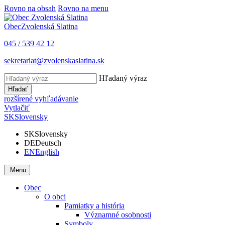
Rovno na obsah
Rovno na menu
Obec
Zvolenská Slatina
045 / 539 42 12
sekretariat@zvolenskaslatina.sk
Hľadaný výraz
Hľadať
rozšírené vyhľadávanie
Vytlačiť
SK
Slovensky
SK
Slovensky
DE
Deutsch
EN
English
Menu
Obec
O obci
Pamiatky a história
Významné osobnosti
Symboly