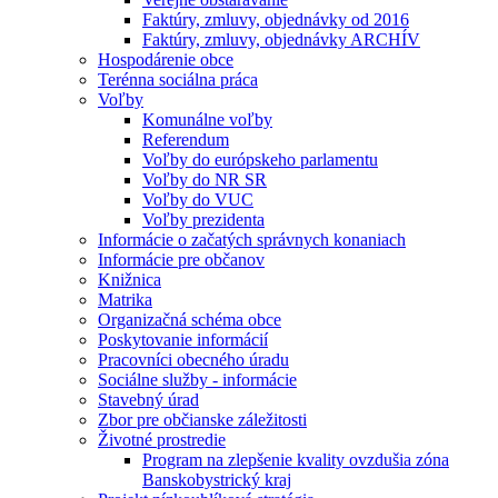
Faktúry, zmluvy, objednávky od 2016
Faktúry, zmluvy, objednávky ARCHÍV
Hospodárenie obce
Terénna sociálna práca
Voľby
Komunálne voľby
Referendum
Voľby do európskeho parlamentu
Voľby do NR SR
Voľby do VUC
Voľby prezidenta
Informácie o začatých správnych konaniach
Informácie pre občanov
Knižnica
Matrika
Organizačná schéma obce
Poskytovanie informácií
Pracovníci obecného úradu
Sociálne služby - informácie
Stavebný úrad
Zbor pre občianske záležitosti
Životné prostredie
Program na zlepšenie kvality ovzdušia zóna
Banskobystrický kraj