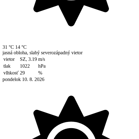
31 °C
14 °C
jasná obloha, slabý severozápadný vietor
vietor
SZ, 3.19
m/s
tlak
1022
hPa
vlhkosť
29
%
pondelok 10. 8. 2026