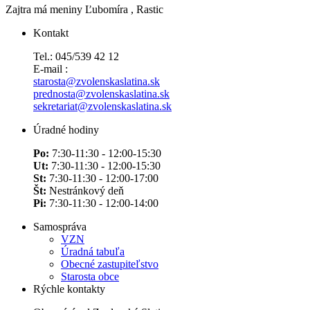
Zajtra má meniny
Ľubomíra
, Rastic
Kontakt
Tel.: 045/539 42 12
E-mail :
starosta@zvolenskaslatina.sk
prednosta@zvolenskaslatina.sk
sekretariat@zvolenskaslatina.sk
Úradné hodiny
Po:
7:30-11:30 - 12:00-15:30
Ut:
7:30-11:30 - 12:00-15:30
St:
7:30-11:30 - 12:00-17:00
Št:
Nestránkový deň
Pi:
7:30-11:30 - 12:00-14:00
Samospráva
VZN
Úradná tabuľa
Obecné zastupiteľstvo
Starosta obce
Rýchle kontakty