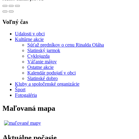
Voľný čas
Udalosti v obci
Kultúrne akcie
Súťaž predníkov o cenu Rinalda Oláha
Slatinský jarmok
Cyklojazda
Váľanie májov
Ostatne akcie
Kalendár podujatí v obci
Slatinské dobro
Kluby a spoločenské organizácie
Šport
Fotogaléria
Maľovaná mapa
Aktuálne počasie