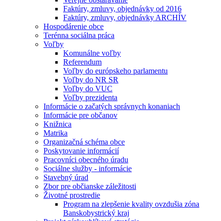
Faktúry, zmluvy, objednávky od 2016
Faktúry, zmluvy, objednávky ARCHÍV
Hospodárenie obce
Terénna sociálna práca
Voľby
Komunálne voľby
Referendum
Voľby do európskeho parlamentu
Voľby do NR SR
Voľby do VUC
Voľby prezidenta
Informácie o začatých správnych konaniach
Informácie pre občanov
Knižnica
Matrika
Organizačná schéma obce
Poskytovanie informácií
Pracovníci obecného úradu
Sociálne služby - informácie
Stavebný úrad
Zbor pre občianske záležitosti
Životné prostredie
Program na zlepšenie kvality ovzdušia zóna
Banskobystrický kraj