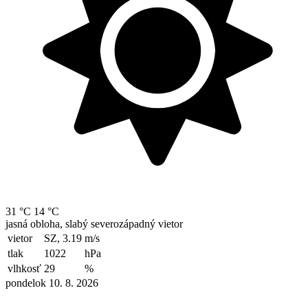
31 °C
14 °C
jasná obloha, slabý severozápadný vietor
vietor
SZ, 3.19
m/s
tlak
1022
hPa
vlhkosť
29
%
pondelok 10. 8. 2026