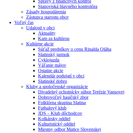
Správy z finančných kontrol
Stanoviská hlavného kontrolóra
Zásady hospodárenia
Zástupca starostu obce
Voľný čas
Udalosti v obci
Aktuality
Kam za kultúrou
Kultúrne akcie
Súťaž predníkov o cenu Rinalda Oláha
Slatinský jarmok
Cyklojazda
Váľanie májov
Ostatne akcie
Kalendár podujatí v obci
Slatinské dobro
Kluby a spoločenské organizácie
Divadelný ochotnícky súbor Terézie Vansovej
Dobrovoľný hasičský zbor
Folklórna skupina Slatina
Futbalový klub
JDS – Klub dôchodcov
Kolkársky oddiel
Kulturistický oddiel
Miestny odbor Matice Slovenskej