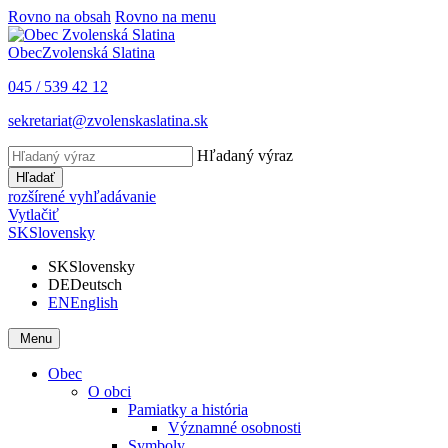
Rovno na obsah
Rovno na menu
Obec
Zvolenská Slatina
045 / 539 42 12
sekretariat@zvolenskaslatina.sk
Hľadaný výraz
Hľadať
rozšírené vyhľadávanie
Vytlačiť
SK
Slovensky
SK
Slovensky
DE
Deutsch
EN
English
Menu
Obec
O obci
Pamiatky a história
Významné osobnosti
Symboly