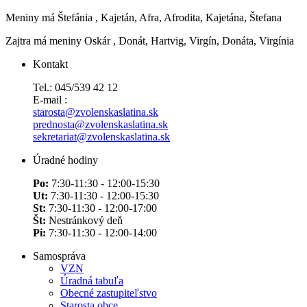
Meniny má
Štefánia
, Kajetán, Afra, Afrodita, Kajetána, Štefana
Zajtra má meniny
Oskár
, Donát, Hartvig, Virgín, Donáta, Virgínia
Kontakt
Tel.: 045/539 42 12
E-mail :
starosta@zvolenskaslatina.sk
prednosta@zvolenskaslatina.sk
sekretariat@zvolenskaslatina.sk
Úradné hodiny
Po:
7:30-11:30 - 12:00-15:30
Ut:
7:30-11:30 - 12:00-15:30
St:
7:30-11:30 - 12:00-17:00
Št:
Nestránkový deň
Pi:
7:30-11:30 - 12:00-14:00
Samospráva
VZN
Úradná tabuľa
Obecné zastupiteľstvo
Starosta obce