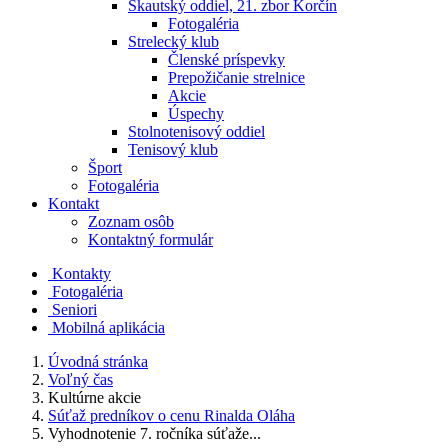
Skautský oddiel, 21. zbor Korčín
Fotogaléria
Strelecký klub
Členské príspevky
Prepožičanie strelnice
Akcie
Úspechy
Stolnotenisový oddiel
Tenisový klub
Šport
Fotogaléria
Kontakt
Zoznam osôb
Kontaktný formulár
Kontakty
Fotogaléria
Seniori
Mobilná aplikácia
Úvodná stránka
Voľný čas
Kultúrne akcie
Súťaž predníkov o cenu Rinalda Oláha
Vyhodnotenie 7. ročníka súťaže...