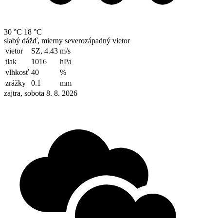
30 °C
18 °C
slabý dážď, mierny severozápadný vietor
vietor
SZ, 4.43
m/s
tlak
1016
hPa
vlhkosť
40
%
zrážky
0.1
mm
zajtra, sobota 8. 8. 2026