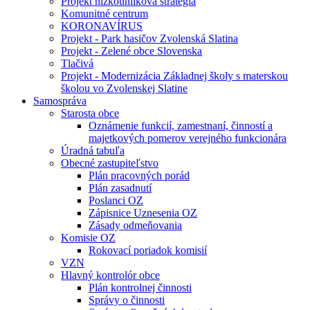
Projekt nízkouhlíková stratégia
Komunitné centrum
KORONAVÍRUS
Projekt - Park hasičov Zvolenská Slatina
Projekt - Zelené obce Slovenska
Tlačivá
Projekt - Modernizácia Základnej školy s materskou
školou vo Zvolenskej Slatine
Samospráva
Starosta obce
Oznámenie funkcií, zamestnaní, činností a
majetkových pomerov verejného funkcionára
Úradná tabuľa
Obecné zastupiteľstvo
Plán pracovných porád
Plán zasadnutí
Poslanci OZ
Zápisnice Uznesenia OZ
Zásady odmeňovania
Komisie OZ
Rokovací poriadok komisií
VZN
Hlavný kontrolór obce
Plán kontrolnej činnosti
Správy o činnosti