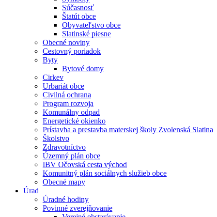
Súčasnosť
Štatút obce
Obyvateľstvo obce
Slatinské piesne
Obecné noviny
Cestovný poriadok
Byty
Bytové domy
Cirkev
Urbariát obce
Civilná ochrana
Program rozvoja
Komunálny odpad
Energetické okienko
Prístavba a prestavba materskej školy Zvolenská Slatina
Školstvo
Zdravotníctvo
Územný plán obce
IBV Očovská cesta východ
Komunitný plán sociálnych služieb obce
Obecné mapy
Úrad
Úradné hodiny
Povinné zverejňovanie
Verejné obstarávanie