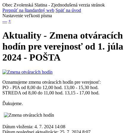
Obec Zvolenská Slatina
- Zjednodušená verzia stránok
Prepnúť na štandardný web
Späť na úvod
Nastavenie veľkosti písma
—
+
Aktuality - Zmena otváracích
hodín pre verejnosť od 1. júla
2024 - POŠTA
Oznamujeme zmenu otváracích hodín pre verejnosť:
PO - PIA od 8,00 do 12,00 hod. 13,00 - 15,30 hod.
STREDA od 8,00 do 11,00 hod. 13,15 - 17,00 hod.
Ďakujeme.
Dátum vloženia:
4. 7. 2024 14:08
Dátum poslednej aktualizácie:
25. 7. 2024 8:07