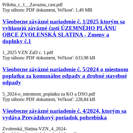
Príloha_c_1__Zavazna_cast.pdf
Typ súboru: PDF dokument, Veľkosť: 1,49 MB
Všeobecne záväzné nariadenie č. 1/2025 ktorým sa
vyhlasujú záväzné časti ÚZEMNÉHO PLÁNU
OBCE ZVOLENSKÁ SLATINA - Zmeny a
doplnky č.1
1_2025 VZN ZaD c. 1.pdf
Typ súboru: PDF dokument, Veľkosť: 633,98 kB
Všeobecne záväzné nariadenie č. 5/2024 o miestnom
poplatku za komunálne odpady a drobné stavebné
odpady
5_2024-o_miestnom_poplatku za KO a DSO.pdf
Typ súboru: PDF dokument, Veľkosť: 228,84 kB
Všeobecne záväzné nariadenie č. 4/2024, ktorým sa
vydáva Prevádzkový poriadok pohrebiska
Zvolenská_Slatina-VZN_4_2024-