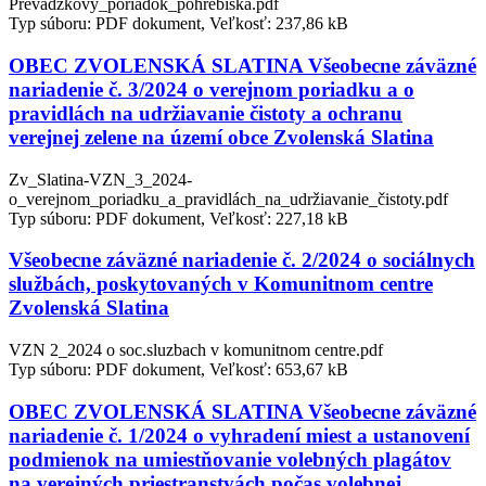
Prevádzkový_poriadok_pohrebiska.pdf
Typ súboru: PDF dokument, Veľkosť: 237,86 kB
OBEC ZVOLENSKÁ SLATINA Všeobecne záväzné
nariadenie č. 3/2024 o verejnom poriadku a o
pravidlách na udržiavanie čistoty a ochranu
verejnej zelene na území obce Zvolenská Slatina
Zv_Slatina-VZN_3_2024-
o_verejnom_poriadku_a_pravidlách_na_udržiavanie_čistoty.pdf
Typ súboru: PDF dokument, Veľkosť: 227,18 kB
Všeobecne záväzné nariadenie č. 2/2024 o sociálnych
službách, poskytovaných v Komunitnom centre
Zvolenská Slatina
VZN 2_2024 o soc.sluzbach v komunitnom centre.pdf
Typ súboru: PDF dokument, Veľkosť: 653,67 kB
OBEC ZVOLENSKÁ SLATINA Všeobecne záväzné
nariadenie č. 1/2024 o vyhradení miest a ustanovení
podmienok na umiestňovanie volebných plagátov
na verejných priestranstvách počas volebnej