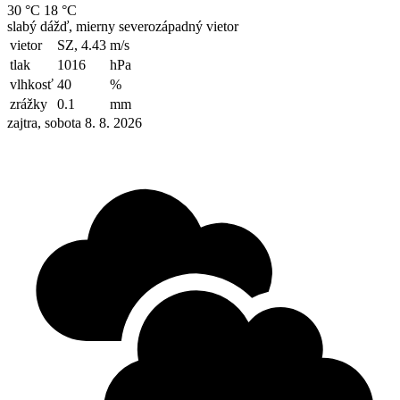
30 °C
18 °C
slabý dážď, mierny severozápadný vietor
vietor
SZ, 4.43
m/s
tlak
1016
hPa
vlhkosť
40
%
zrážky
0.1
mm
zajtra, sobota 8. 8. 2026