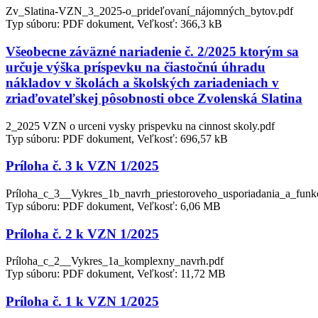
Zv_Slatina-VZN_3_2025-o_prideľovaní_nájomných_bytov.pdf
Typ súboru: PDF dokument, Veľkosť: 366,3 kB
Všeobecne záväzné nariadenie č. 2/2025 ktorým sa
určuje výška príspevku na čiastočnú úhradu
nákladov v školách a školských zariadeniach v
zriaďovateľskej pôsobnosti obce Zvolenská Slatina
2_2025 VZN o urceni vysky prispevku na cinnost skoly.pdf
Typ súboru: PDF dokument, Veľkosť: 696,57 kB
Príloha č. 3 k VZN 1/2025
Príloha_c_3__Vykres_1b_navrh_priestoroveho_usporiadania_a_funk
Typ súboru: PDF dokument, Veľkosť: 6,06 MB
Príloha č. 2 k VZN 1/2025
Príloha_c_2__Vykres_1a_komplexny_navrh.pdf
Typ súboru: PDF dokument, Veľkosť: 11,72 MB
Príloha č. 1 k VZN 1/2025