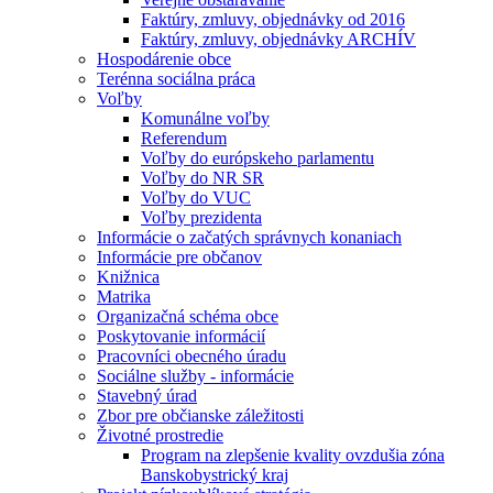
Faktúry, zmluvy, objednávky od 2016
Faktúry, zmluvy, objednávky ARCHÍV
Hospodárenie obce
Terénna sociálna práca
Voľby
Komunálne voľby
Referendum
Voľby do európskeho parlamentu
Voľby do NR SR
Voľby do VUC
Voľby prezidenta
Informácie o začatých správnych konaniach
Informácie pre občanov
Knižnica
Matrika
Organizačná schéma obce
Poskytovanie informácií
Pracovníci obecného úradu
Sociálne služby - informácie
Stavebný úrad
Zbor pre občianske záležitosti
Životné prostredie
Program na zlepšenie kvality ovzdušia zóna
Banskobystrický kraj