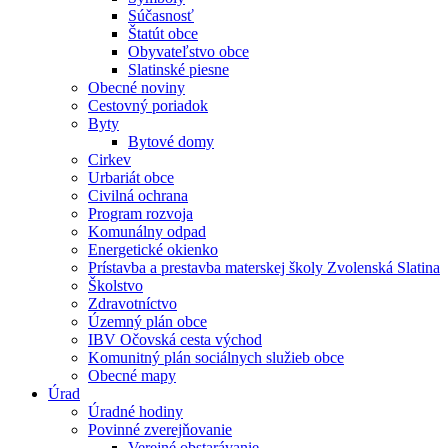
Súčasnosť
Štatút obce
Obyvateľstvo obce
Slatinské piesne
Obecné noviny
Cestovný poriadok
Byty
Bytové domy
Cirkev
Urbariát obce
Civilná ochrana
Program rozvoja
Komunálny odpad
Energetické okienko
Prístavba a prestavba materskej školy Zvolenská Slatina
Školstvo
Zdravotníctvo
Územný plán obce
IBV Očovská cesta východ
Komunitný plán sociálnych služieb obce
Obecné mapy
Úrad
Úradné hodiny
Povinné zverejňovanie
Verejné obstarávanie