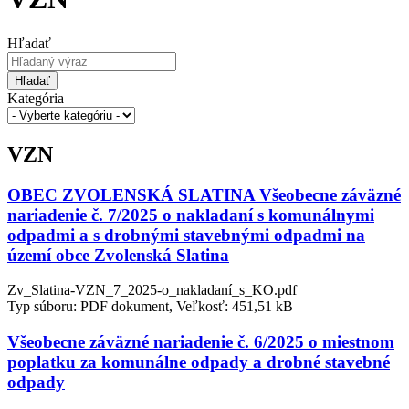
Hľadať
Hľadať
Kategória
VZN
OBEC ZVOLENSKÁ SLATINA Všeobecne záväzné
nariadenie č. 7/2025 o nakladaní s komunálnymi
odpadmi a s drobnými stavebnými odpadmi na
území obce Zvolenská Slatina
Zv_Slatina-VZN_7_2025-o_nakladaní_s_KO.pdf
Typ súboru: PDF dokument, Veľkosť: 451,51 kB
Všeobecne záväzné nariadenie č. 6/2025 o miestnom
poplatku za komunálne odpady a drobné stavebné
odpady