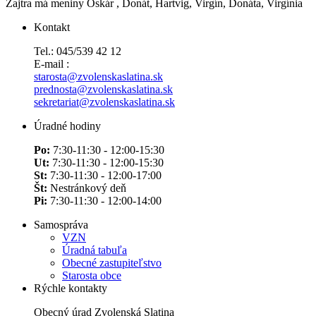
Zajtra má meniny
Oskár
, Donát, Hartvig, Virgín, Donáta, Virgínia
Kontakt
Tel.: 045/539 42 12
E-mail :
starosta@zvolenskaslatina.sk
prednosta@zvolenskaslatina.sk
sekretariat@zvolenskaslatina.sk
Úradné hodiny
Po:
7:30-11:30 - 12:00-15:30
Ut:
7:30-11:30 - 12:00-15:30
St:
7:30-11:30 - 12:00-17:00
Št:
Nestránkový deň
Pi:
7:30-11:30 - 12:00-14:00
Samospráva
VZN
Úradná tabuľa
Obecné zastupiteľstvo
Starosta obce
Rýchle kontakty
Obecný úrad Zvolenská Slatina