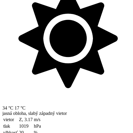
34 °C
17 °C
jasná obloha, slabý západný vietor
vietor
Z, 3.17
m/s
tlak
1019
hPa
vlhkosť
20
%