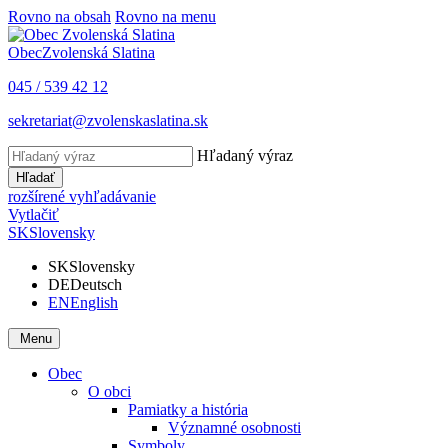
Rovno na obsah
Rovno na menu
Obec
Zvolenská Slatina
045 / 539 42 12
sekretariat@zvolenskaslatina.sk
Hľadaný výraz
Hľadať
rozšírené vyhľadávanie
Vytlačiť
SK
Slovensky
SK
Slovensky
DE
Deutsch
EN
English
Menu
Obec
O obci
Pamiatky a história
Významné osobnosti
Symboly