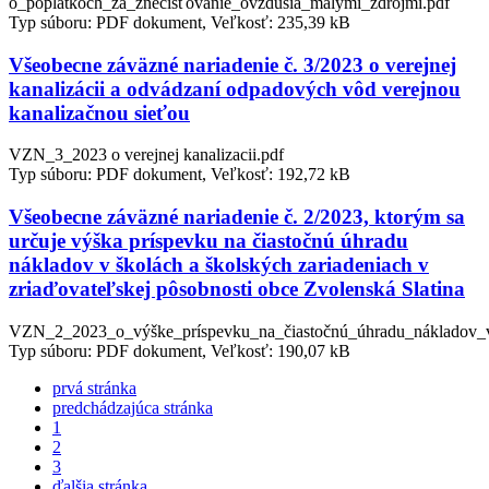
o_poplatkoch_za_znečisťovanie_ovzdušia_malými_zdrojmi.pdf
Typ súboru: PDF dokument, Veľkosť: 235,39 kB
Všeobecne záväzné nariadenie č. 3/2023 o verejnej
kanalizácii a odvádzaní odpadových vôd verejnou
kanalizačnou sieťou
VZN_3_2023 o verejnej kanalizacii.pdf
Typ súboru: PDF dokument, Veľkosť: 192,72 kB
Všeobecne záväzné nariadenie č. 2/2023, ktorým sa
určuje výška príspevku na čiastočnú úhradu
nákladov v školách a školských zariadeniach v
zriaďovateľskej pôsobnosti obce Zvolenská Slatina
VZN_2_2023_o_výške_príspevku_na_čiastočnú_úhradu_nákladov_
Typ súboru: PDF dokument, Veľkosť: 190,07 kB
prvá stránka
predchádzajúca stránka
1
2
3
ďalšia stránka