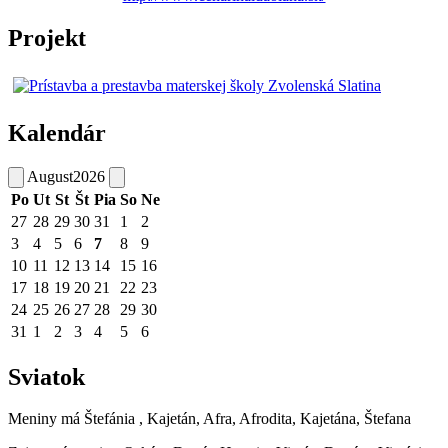
Projekt
Kalendár
August
2026
Po
Ut
St
Št
Pia
So
Ne
27
28
29
30
31
1
2
3
4
5
6
7
8
9
10
11
12
13
14
15
16
17
18
19
20
21
22
23
24
25
26
27
28
29
30
31
1
2
3
4
5
6
Sviatok
Meniny má
Štefánia
, Kajetán, Afra, Afrodita, Kajetána, Štefana