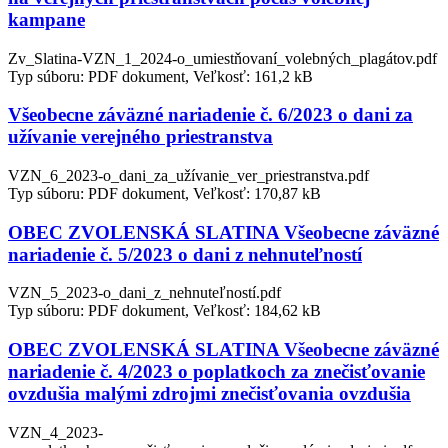
kampane
Zv_Slatina-VZN_1_2024-o_umiestňovaní_volebných_plagátov.pdf
Typ súboru: PDF dokument, Veľkosť: 161,2 kB
Všeobecne záväzné nariadenie č. 6/2023 o dani za
užívanie verejného priestranstva
VZN_6_2023-o_dani_za_užívanie_ver_priestranstva.pdf
Typ súboru: PDF dokument, Veľkosť: 170,87 kB
OBEC ZVOLENSKÁ SLATINA Všeobecne záväzné
nariadenie č. 5/2023 o dani z nehnuteľností
VZN_5_2023-o_dani_z_nehnuteľností.pdf
Typ súboru: PDF dokument, Veľkosť: 184,62 kB
OBEC ZVOLENSKÁ SLATINA Všeobecne záväzné
nariadenie č. 4/2023 o poplatkoch za znečisťovanie
ovzdušia malými zdrojmi znečisťovania ovzdušia
VZN_4_2023-