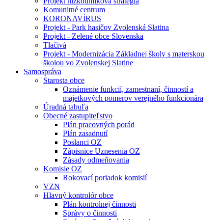
Projekt nízkouhlíková stratégia
Komunitné centrum
KORONAVÍRUS
Projekt - Park hasičov Zvolenská Slatina
Projekt - Zelené obce Slovenska
Tlačivá
Projekt - Modernizácia Základnej školy s materskou
školou vo Zvolenskej Slatine
Samospráva
Starosta obce
Oznámenie funkcií, zamestnaní, činností a
majetkových pomerov verejného funkcionára
Úradná tabuľa
Obecné zastupiteľstvo
Plán pracovných porád
Plán zasadnutí
Poslanci OZ
Zápisnice Uznesenia OZ
Zásady odmeňovania
Komisie OZ
Rokovací poriadok komisií
VZN
Hlavný kontrolór obce
Plán kontrolnej činnosti
Správy o činnosti