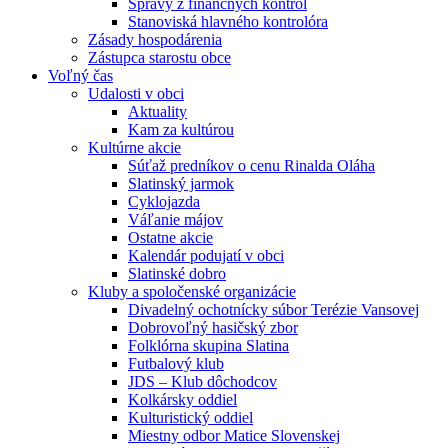
Správy z finančných kontrol
Stanoviská hlavného kontrolóra
Zásady hospodárenia
Zástupca starostu obce
Voľný čas
Udalosti v obci
Aktuality
Kam za kultúrou
Kultúrne akcie
Súťaž predníkov o cenu Rinalda Oláha
Slatinský jarmok
Cyklojazda
Váľanie májov
Ostatne akcie
Kalendár podujatí v obci
Slatinské dobro
Kluby a spoločenské organizácie
Divadelný ochotnícky súbor Terézie Vansovej
Dobrovoľný hasičský zbor
Folklórna skupina Slatina
Futbalový klub
JDS – Klub dôchodcov
Kolkársky oddiel
Kulturistický oddiel
Miestny odbor Matice Slovenskej