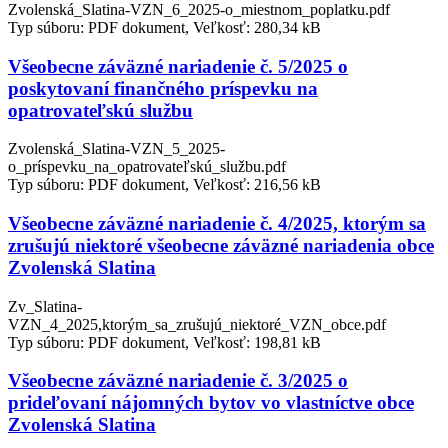
Zvolenská_Slatina-VZN_6_2025-o_miestnom_poplatku.pdf
Typ súboru: PDF dokument, Veľkosť: 280,34 kB
Všeobecne záväzné nariadenie č. 5/2025 o
poskytovaní finančného príspevku na
opatrovateľskú službu
Zvolenská_Slatina-VZN_5_2025-
o_príspevku_na_opatrovateľskú_službu.pdf
Typ súboru: PDF dokument, Veľkosť: 216,56 kB
Všeobecne záväzné nariadenie č. 4/2025, ktorým sa
zrušujú niektoré všeobecne záväzné nariadenia obce
Zvolenská Slatina
Zv_Slatina-
VZN_4_2025,ktorým_sa_zrušujú_niektoré_VZN_obce.pdf
Typ súboru: PDF dokument, Veľkosť: 198,81 kB
Všeobecne záväzné nariadenie č. 3/2025 o
prideľovaní nájomných bytov vo vlastníctve obce
Zvolenská Slatina