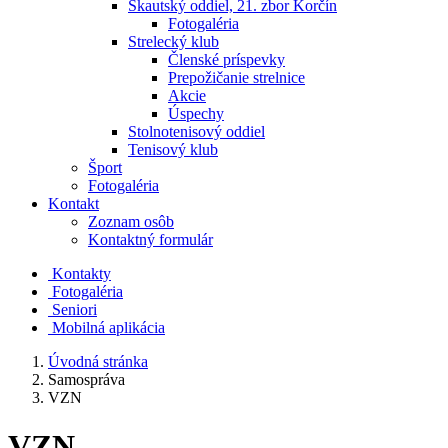
Skautský oddiel, 21. zbor Korčín
Fotogaléria
Strelecký klub
Členské príspevky
Prepožičanie strelnice
Akcie
Úspechy
Stolnotenisový oddiel
Tenisový klub
Šport
Fotogaléria
Kontakt
Zoznam osôb
Kontaktný formulár
Kontakty
Fotogaléria
Seniori
Mobilná aplikácia
Úvodná stránka
Samospráva
VZN
VZN